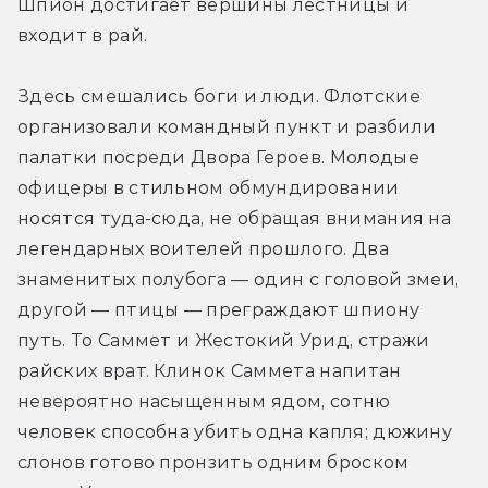
Шпион достигает вершины лестницы и 
входит в рай.
Здесь смешались боги и люди. Флотские 
организовали командный пункт и разбили 
палатки посреди Двора Героев. Молодые 
офицеры в стильном обмундировании 
носятся туда-сюда, не обращая внимания на 
легендарных воителей прошлого. Два 
знаменитых полубога — один с головой змеи, 
другой — птицы — преграждают шпиону 
путь. То Саммет и Жестокий Урид, стражи 
райских врат. Клинок Саммета напитан 
невероятно насыщенным ядом, сотню 
человек способна убить одна капля; дюжину 
слонов готово пронзить одним броском 