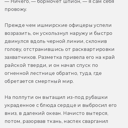
— Ничего, — бормочет шпион, — я сам себя 
провожу.
Прежде чем ишмирские офицеры успели 
возразить, он ускользнул наружу и быстро 
двинулся вдоль черной линии, склонив 
голову, отстранившись от расквартировки 
захватчиков. Разметка привела его на край 
райской тверди, и он начал спуск по 
огненной лестнице обратно, туда, где 
обретается смертный мир.
На полпути он вытащил из-под рубашки 
украденное с блюда сердце и выбросил его 
вниз, в далекий океан. Начисто вытерся, 
потом, разорвав ткань, наспех сварганил 