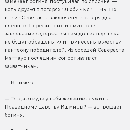
замечает богиня, постукивая по строчке. — 
Есть друзья в лагерях? Любимые? — Нынче 
все из Севераста заключены в лагеря для 
пленных. Пережившие ишмирское 
завоевание содержатся там до тех пор, пока 
не будут обращены или принесены в жертву 
пантеону победителей. Из соседей Севераста 
Маттаур последним сопротивлялся 
захватчикам.
— Не имею.
— Тогда откуда у тебя желание служить 
Праведному Царству Ишмиры? — вопрошает 
богиня.