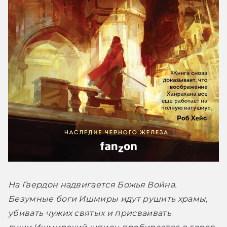
На Гвердон надвигается Божья Война. 
Безумные боги Ишмиры идут рушить храмы, 
убивать чужих святых и присваивать 