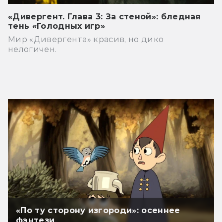
«Дивергент. Глава 3: За стеной»: бледная
тень «Голодных игр»
Мир «Дивергента» красив, но дико
нелогичен.
«По ту сторону изгороди»: осеннее
фэнтези