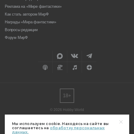
Реклама на «Мире фантастики»
Как стать автором МирФ
Награды «Мира фантастики»
Вопросы редакции
Форум МирФ
18+
© 2026 Hobby World
Любое использование материалов допускается только с согласия
редакции.
Мы используем cookie. Находясь на сайте вы
соглашаетесь на
обработку персональных
Мнение авторов может не совпадать с мнением редакции.
данных.