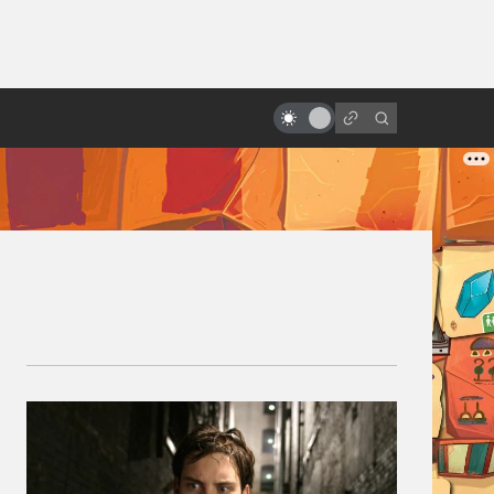
ы»:
Motion capture как искусство.
ыло
История и печаль «цифрового
актёрства»