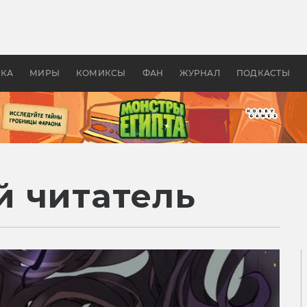
 фильмы смотреть в
Как создавались «Страшил
те 2026? В мире —
фильм, без которого не б
липсис, в России —
бы «Властелина колец»
ие комедии
УКА
МИРЫ
КОМИКСЫ
ФАН
ЖУРНАЛ
ПОДКАСТЫ
 читатель