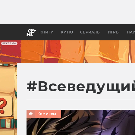
Какие
авгус
апока
детск
КНИГИ
КИНО
СЕРИАЛЫ
ИГРЫ
НА
РЕКЛАМА
#
Всеведущий
Комиксы