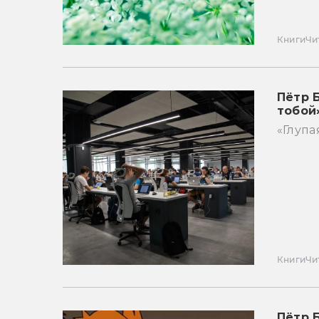
Книги
Чи
Пётр 
тобой
«Глупа
Книги
Чи
Пётр 