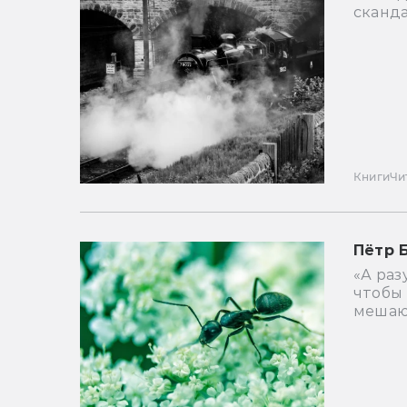
сканда
Книги
Чи
Пётр 
«А раз
чтобы 
мешаю