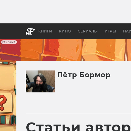
Какие
авгус
апока
детск
КНИГИ
КИНО
СЕРИАЛЫ
ИГРЫ
НА
РЕКЛАМА
Пётр Бормор
Статьи авто