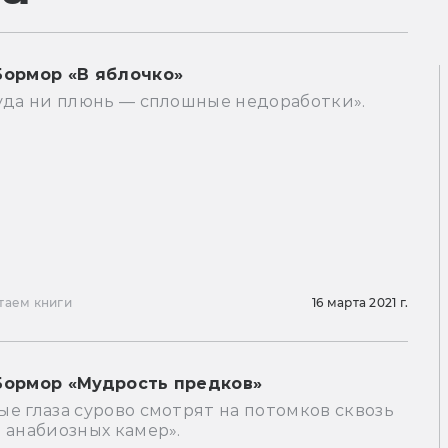
Бормор «В яблочко»
куда ни плюнь — сплошные недоработки».
таем книги
16 марта 2021 г.
Бормор «Мудрость предков»
е глаза сурово смотрят на потомков сквозь
 анабиозных камер».