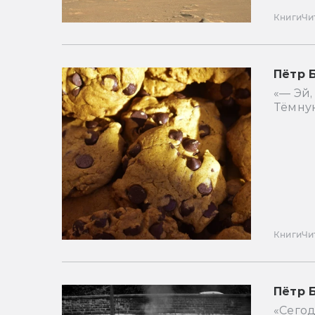
Книги
Чи
Пётр 
«— Эй,
Тёмную
Книги
Чи
Пётр 
«Сегод