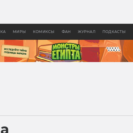
 фильмы смотреть в
Как создавались «Страшил
те 2026? В мире —
фильм, без которого не б
липсис, в России —
бы «Властелина колец»
ие комедии
УКА
МИРЫ
КОМИКСЫ
ФАН
ЖУРНАЛ
ПОДКАСТЫ
ра