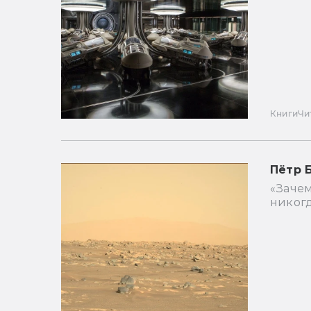
Книги
Чи
Пётр 
«Зачем
никогд