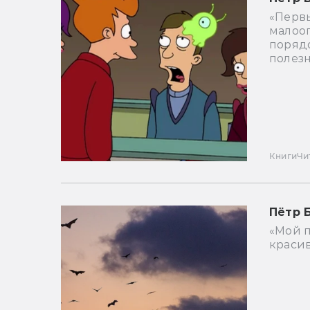
«Перв
малоо
поряд
полезн
Книги
Чи
Пётр 
«Мой п
красив