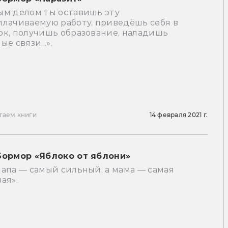
ым делом ты оставишь эту
плачиваемую работу, приведёшь себя в
ок, получишь образование, наладишь
ые связи...».
таем книги
14 февраля 2021 г.
Бормор «Яблоко от яблони»
апа — самый сильный, а мама — самая
ая».