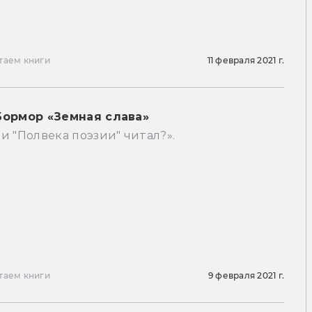
таем книги
11 февраля 2021 г.
Бормор «Земная слава»
и "Полвека поэзии" читал?».
таем книги
9 февраля 2021 г.