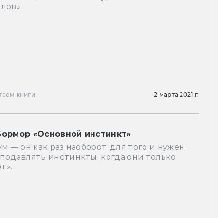
лов».
таем книги
2 марта 2021 г.
Бормор «Основной инстинкт»
ум — он как раз наоборот, для того и нужен,
подавлять инстинкты, когда они только
т».