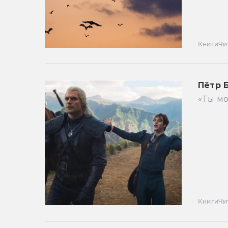
Книги
Чи
Пётр 
«Ты мо
Книги
Чи