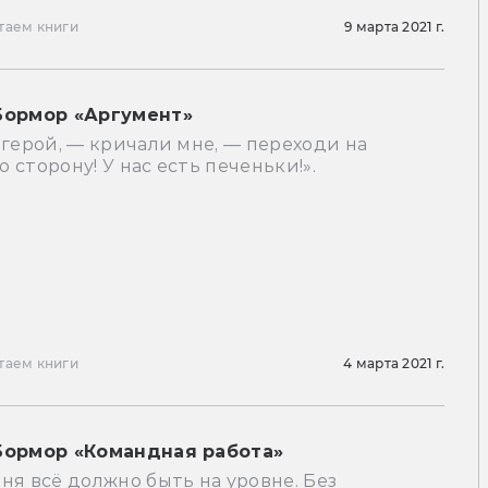
таем книги
9 марта 2021 г.
Бормор «Аргумент»
 герой, — кричали мне, — переходи на
 сторону! У нас есть печеньки!».
таем книги
4 марта 2021 г.
Бормор «Командная работа»
ня всё должно быть на уровне. Без