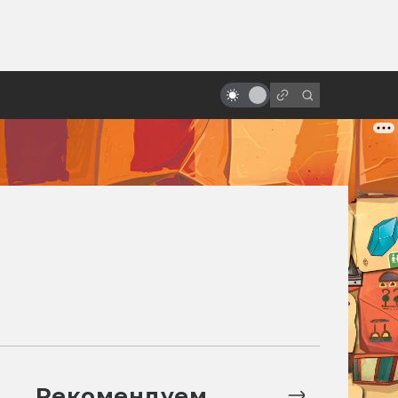
ы»:
«Последний единорог»: история
ыло
философской сказки в книгах и
кино
Рекомендуем