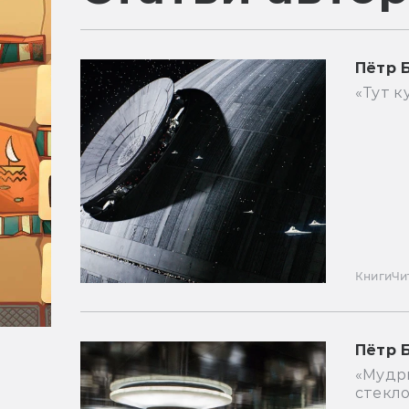
Пётр 
«Тут 
Книги
Чи
Пётр 
«Мудры
стекло