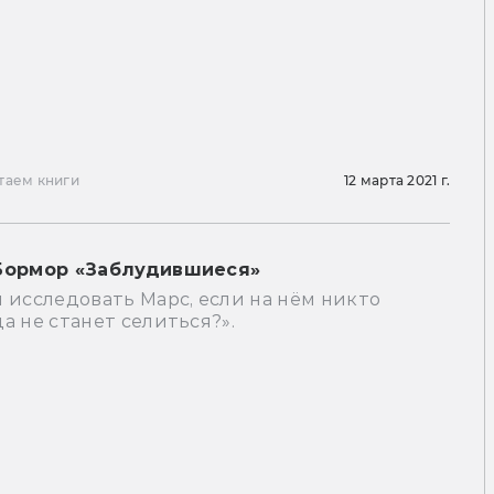
таем книги
12 марта 2021 г.
Бормор «Заблудившиеся»
 исследовать Марс, если на нём никто
а не станет селиться?».