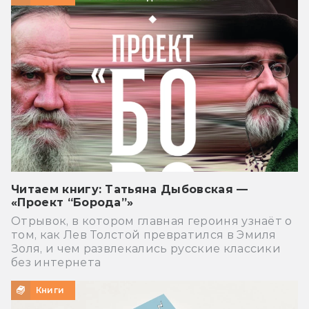
Читаем книгу: Татьяна Дыбовская —
«Проект “Борода”»
Отрывок, в котором главная героиня узнаёт о
том, как Лев Толстой превратился в Эмиля
Золя, и чем развлекались русские классики
без интернета
Книги