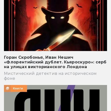
Горан Скробонья, Иван Нешич
«Флорентийский дублет. Кьяроскуро»: серб
на улицах викторианского Лондона
Мистический детектив на историческом
фоне
Книги