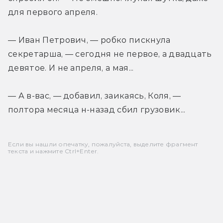
для первого апреля.
— Иван Петрович, — робко пискнула 
секретарша, — сегодня не первое, а двадцать 
девятое. И не апреля, а мая...
— А в-вас, — добавил, заикаясь, Коля, — 
полтора месяца н-назад сбил грузовик...
Если вы нашли опечатку, пожалуйста, выделите фрагмент
текста и нажмите Ctrl+Enter.