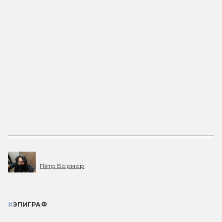
Пётр Бормор
#
ЭПИГРАФ