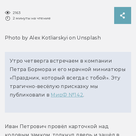
2163
2 минуты на чтение
Photo by Alex Kotliarskyi on Unsplash
Утро четверга встречаем в компании
Петра Бормора и его мрачной миниатюры
«Праздник, который всегда с тобой». Эту
трагично-весёлую присказку мы
публиковали в
МирФ №142
.
Иван Петрович провёл карточкой над 
кодовым замком, толкнул дверь и зашёл в 