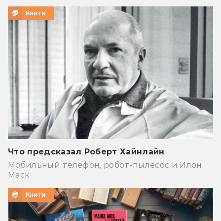
Книги
Что предсказал Роберт Хайнлайн
Мобильный телефон, робот-пылесос и Илон
Маск
Книги