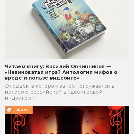
Читаем книгу: Василий Овчинников —
«Невиноватая игра? Антология мифов о
вреде и пользе видеоигр»
Отрывок, в котором автор погружается в
историю российской видеоигровой
индустрии
Книги