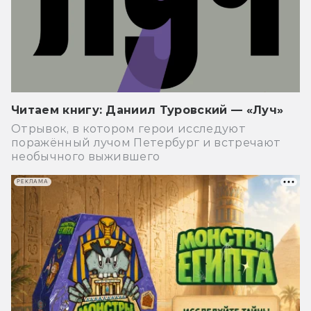
Читаем книгу: Даниил Туровский — «Луч»
Отрывок, в котором герои исследуют
поражённый лучом Петербург и встречают
необычного выжившего
РЕКЛАМА