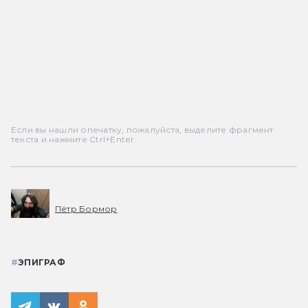
Если вы нашли опечатку, пожалуйста, выделите фрагмент
текста и нажмите Ctrl+Enter.
Пётр Бормор
#
ЭПИГРАФ