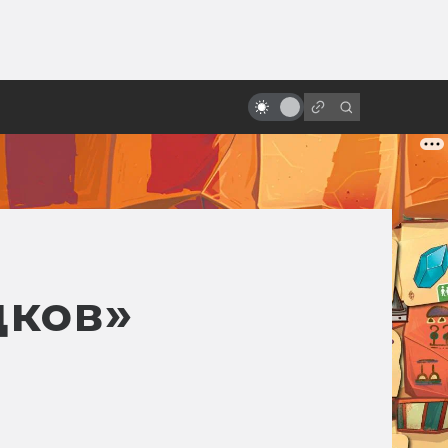
ы»:
ыло
Все фильмы про короля Артура
дков»