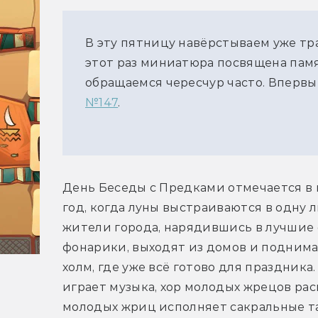
В эту пятницу навёрстываем уже т
этот раз миниатюра посвящена памя
обращаемся чересчур часто. Впервы
№147
.
День Беседы с Предками отмечается в 
год, когда луны выстраиваются в одну л
жители города, нарядившись в лучшие 
фонарики, выходят из домов и поднима
холм, где уже всё готово для праздника
играет музыка, хор молодых жрецов рас
молодых жриц исполняет сакральные та