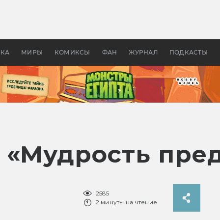
 фильмы смотреть в
Как создавались «Страшил
те 2026? В мире —
фильм, без которого не б
липсис, в России —
бы «Властелина колец»
ие комедии
УКА
МИРЫ
КОМИКСЫ
ФАН
ЖУРНАЛ
ПОДКАСТЫ
 «Мудрость пре
2585
2 минуты на чтение