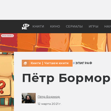
Какие
авгус
апока
детск
КНИГИ
КИНО
СЕРИАЛЫ
ИГРЫ
НА
РЕКЛАМА
Книги
|
Читаем книги
#
ЭПИГРАФ
Пётр Бормор
Пётр Бормор
12 марта 2021 г.