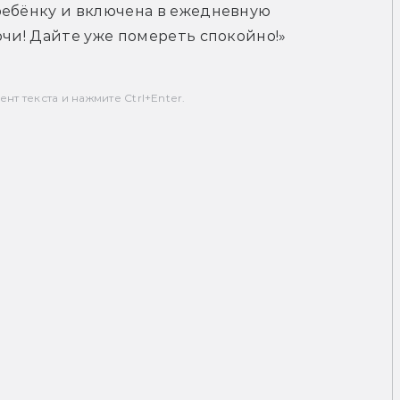
ребёнку и включена в ежедневную 
очи! Дайте уже помереть спокойно!»
т текста и нажмите Ctrl+Enter.