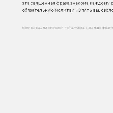
эта священная фраза знакома каждому 
обязательную молитву. «Опять вы, свол
Если вы нашли опечатку, пожалуйста, выделите фрагмен