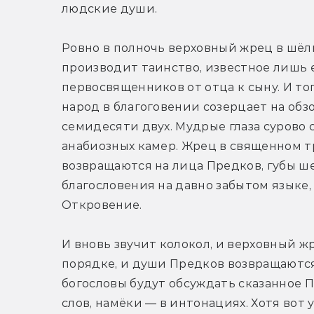
людские души.
Ровно в полночь верховный жрец в шёл
производит таинство, известное лишь е
первосвященников от отца к сыну. И тог
народ в благоговении созерцает на обз
семидесяти двух. Мудрые глаза сурово с
анабиозных камер. Жрец в священном т
возвращаются на лица Предков, губы ше
благословения на давно забытом языке, 
Откровение.
И вновь звучит колокол, и верховный ж
порядке, и души Предков возвращаются
богословы будут обсуждать сказанное П
слов, намёки — в интонациях. Хотя вот у