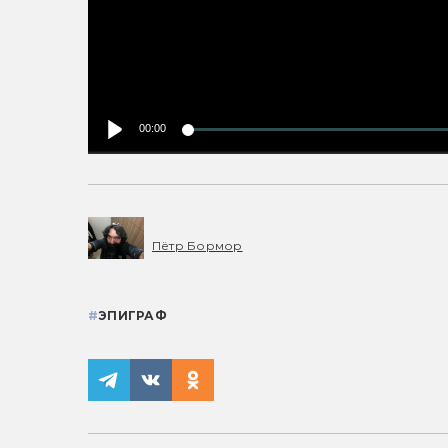
00:00
Пётр Бормор
#
ЭПИГРАФ