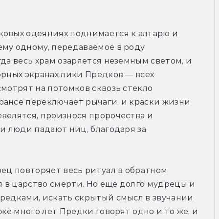
ковых одеяниях поднимается к алтарю и 
му одному, передаваемое в роду 
да весь храм озаряется неземным светом, и 
орных экранах лики Предков — всех 
мотрят на потомков сквозь стекло 
рансе переключает рычаги, и краски жизни 
велятся, произнося пророчества и 
и люди падают ниц, благодаря за 
рец повторяет весь ритуал в обратном 
 в царство смерти. Но ещё долго мудрецы и 
редками, искать скрытый смысл в звучании 
же много лет Предки говорят одно и то же, и 