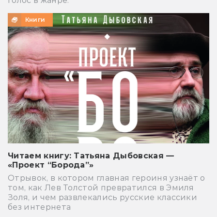
голос в жанре.
Книги
Читаем книгу: Татьяна Дыбовская —
«Проект “Борода”»
Отрывок, в котором главная героиня узнаёт о
том, как Лев Толстой превратился в Эмиля
Золя, и чем развлекались русские классики
без интернета