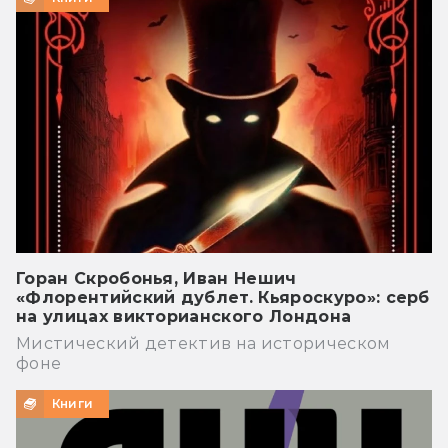
Горан Скробонья, Иван Нешич
«Флорентийский дублет. Кьяроскуро»: серб
на улицах викторианского Лондона
Мистический детектив на историческом
фоне
Книги