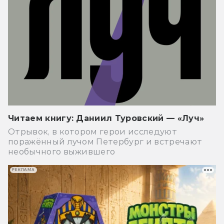
Читаем книгу: Даниил Туровский — «Луч»
Отрывок, в котором герои исследуют
поражённый лучом Петербург и встречают
необычного выжившего
РЕКЛАМА