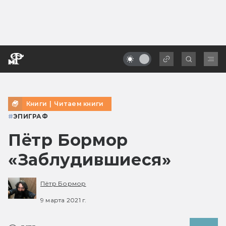
Книги
|
Читаем книги
#
ЭПИГРАФ
Пётр Бормор
«Заблудившиеся»
Пётр Бормор
9 марта 2021 г.