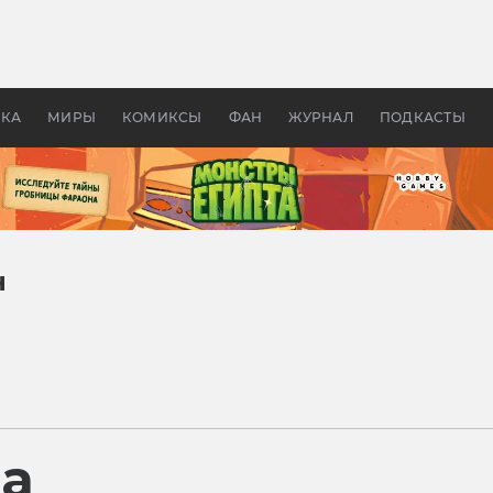
оздавались «Страшилы»:
«Одиссея» Нолана: что эт
, без которого не было
фильм сделал с Гомером и
ластелина колец»
Древней Грецией
УКА
МИРЫ
КОМИКСЫ
ФАН
ЖУРНАЛ
ПОДКАСТЫ
н
ра