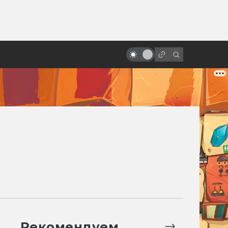
от
«Ворон»: неснятые сиквелы и
ремейки. Невеста, зомби-коп,
Сатана и Эминем
Рекомендуем