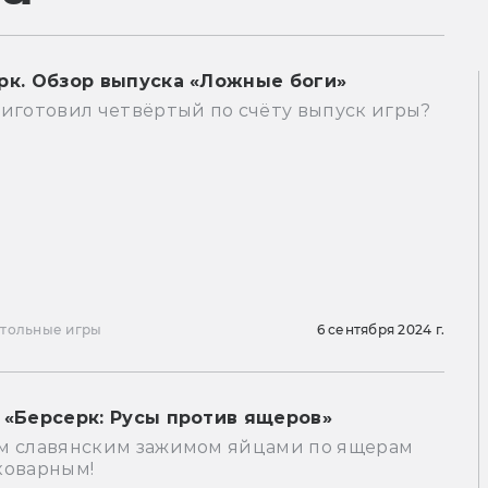
рк. Обзор выпуска «Ложные боги»
риготовил четвёртый по счёту выпуск игры?
тольные игры
6 сентября 2024 г.
 «Берсерк: Русы против ящеров»
м славянским зажимом яйцами по ящерам
коварным!