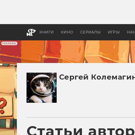
Как с
фильм
бы «В
КНИГИ
КИНО
СЕРИАЛЫ
ИГРЫ
НА
РЕКЛАМА
Сергей Колемаги
Статьи авто