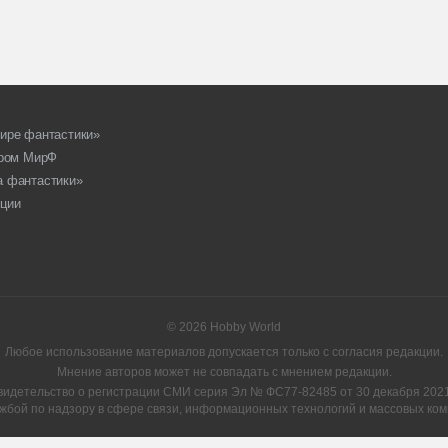
ире фантастики»
ором МирФ
а фантастики»
ции
© 2026 Hobby World
Любое использование материалов допускается только с согласия редакции.
Мнение авторов может не совпадать с мнением редакции.
видетельство о регистрации СМИ серия Эл № ФС77-82485 от 30 декабря 2021 
жбой по надзору в сфере связи, информационных технологий и массовых ком