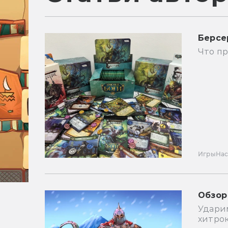
Берсе
Что п
Игры
Нас
Обзор
Удари
хитро