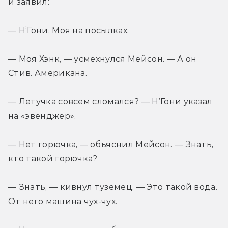
и заявил:
— Н’Гони. Моя на посылках.
— Моя Хэнк, — усмехнулся Мейсон. — А он 
Стив. Американа.
— Летучка совсем сломался? — Н’Гони указал 
на «эвенджер».
— Нет горючка, — объяснил Мейсон. — Знать, 
кто такой горючка?
— Знать, — кивнул туземец. — Это такой вода. 
От него машина чух-чух.