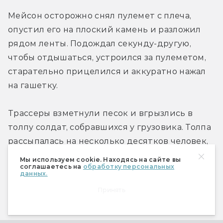
Мейсон осторожно снял пулемет с плеча, 
опустил его на плоский камень и разложил 
рядом ленты. Подождал секунду-другую, 
чтобы отдышаться, устроился за пулеметом, 
старательно прицелился и аккуратно нажал 
на гашетку.
Трассеры взметнули песок и вгрызлись в 
толпу солдат, собравшихся у грузовика. Толпа 
рассыпалась на несколько десятков человек, 
голосящих на все лады. Некоторые остались 
Мы используем cookie. Находясь на сайте вы
соглашаетесь на
обработку персональных
там, где их настигли пули.
данных.
Принять
Мейсон хладнокровно водил пулеметом от 
одной группы к другой. Щелкнула винтовка, 