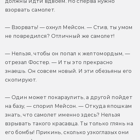
должны идти вдвоем. Но сперва нужно 
взорвать самолет.
— Взорвать! — охнул Мейсон. — Стив, ты умом 
не повредился? Отличный же самолет!
— Нельзя, чтобы он попал к желтомордым, — 
отрезал Фостер. — И ты это прекрасно 
знаешь. Он совсем новый. И эти обезьяны его 
скопируют.
— Один может покараулить, а другой пойдет 
на базу, — спорил Мейсон. — Откуда япошкам 
знать, что самолет именно здесь? Нельзя 
взрывать такого красавца. Ты только глянь на 
его бомбы! Прикинь, сколько узкоглазых они 