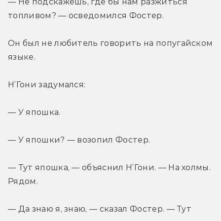
— Не подскажешь, где бы нам разжиться 
топливом? — осведомился Фостер.
Он был не любитель говорить на попугайском 
языке.
Н’Гони задумался:
— У япошка.
— У япошки? — возопил Фостер.
— Тут япошка, — объяснил Н’Гони. — На холмы. 
Рядом.
— Да знаю я, знаю, — сказал Фостер. — Тут 