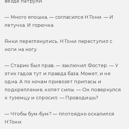
везде патрули.
— Много япошка, — согласился Н’Гони. — И 
летучка. И горючка.
Янки переглянулись. Н’Гони переступил с 
ноги на ногу.
— Старик был прав, — заключил Фостер. — У 
этих гадов тут и правда база. Может, и не 
одна. А по ночам привозят припасы и 
подкрепление, копят силы. — Он повернулся 
к туземцу и спросил: — Проводишь?
— Чтобы бум-бум? — плотоядно оскалился 
Н’Гони.