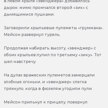
в левом крыле «эвенджера» добавилось 
дырок: мимо промчался второй «зик» с 
дымящимися пушками.
Заговорили крыльевые пулеметы «груммана». 
Мейсон развернул турель.
Продолжая набирать высоту, «эвенджер» с 
обоих крыльев лупил по третьему «зику». Тот 
шел навстречу.
На дулах вражеских пулеметов замерцали 
злобные огоньки, и «эвенджер» слегка 
тряхнуло, когда в фюзеляж угодили пули.
Мейсон прильнул к прицелу, повернул 