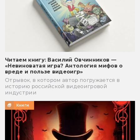
Читаем книгу: Василий Овчинников —
«Невиноватая игра? Антология мифов о
вреде и пользе видеоигр»
Отрывок, в котором автор погружается в
историю российской видеоигровой
индустрии
Книги