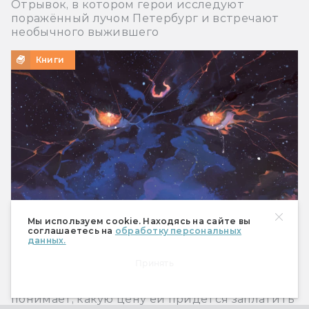
Отрывок, в котором герои исследуют
поражённый лучом Петербург и встречают
необычного выжившего
Книги
Мы используем cookie. Находясь на сайте вы
соглашаетесь на
обработку персональных
данных.
Читаем книгу: Мая Сара — «Терра и турнир
Принять
Тринадцати»
Отрывок, в котором главная героиня впервые
понимает, какую цену ей придётся заплатить