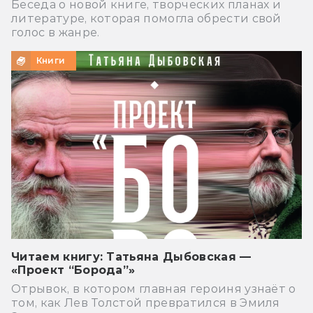
Беседа о новой книге, творческих планах и
литературе, которая помогла обрести свой
голос в жанре.
Книги
Читаем книгу: Татьяна Дыбовская —
«Проект “Борода”»
Отрывок, в котором главная героиня узнаёт о
том, как Лев Толстой превратился в Эмиля