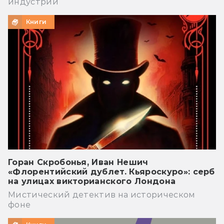
индустрии
Книги
Горан Скробонья, Иван Нешич
«Флорентийский дублет. Кьяроскуро»: серб
на улицах викторианского Лондона
Мистический детектив на историческом
фоне