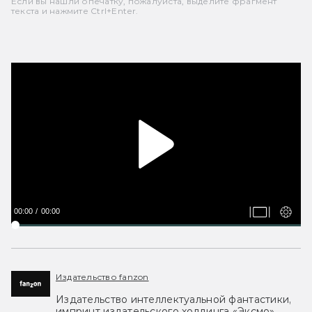
Если вы нашли опечатку, пожалуйста, выделите фрагмент
текста и нажмите Ctrl+Enter.
00:00
00:00
Издательство fanzon
Издательство интеллектуальной фантастики,
импринт издательского холдинга «Эксмо».