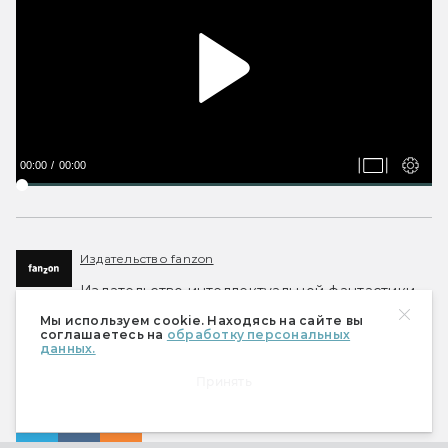
00:00
00:00
Издательство fanzon
Издательство интеллектуальной фантастики,
импринт издательского холдинга «Эксмо».
Мы используем cookie. Находясь на сайте вы
соглашаетесь на
обработку персональных
данных.
#
ЭПИЧЕСКОЕ ФЭНТЕЗИ
#
ЧТО ПОЧИТАТЬ
Принять
#
ГЕРОИЧЕСКОЕ ФЭНТЕЗИ
#
ИЗБРАННОЕ