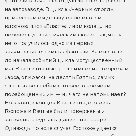
фэнтези в качестве отдушины после работы 
на автозаводе. В цикле «Черный отряд», 
принесшем ему славу, он во многом 
вдохновлялся «Властелином колец», но 
перевернул классический сюжет так, что у 
него получилось одно из первых 
значительных темных фэнтези. За много лет 
до начала событий цикла могущественный 
маг Властелин выстроил империю террора и 
хаоса, опираясь на десять Взятых, самых 
сильных волшебников своего времени, 
порабощенных им — ничего не напоминает? 
Но в конце концов Властелин, его жена 
Госпожа и Взятые были повержены и 
заточены в курганы далеко на севере. 
Однажды по воле случая Госпоже удается 