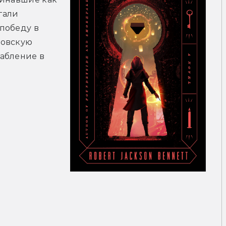
али 
обеду в 
овскую 
абление в 