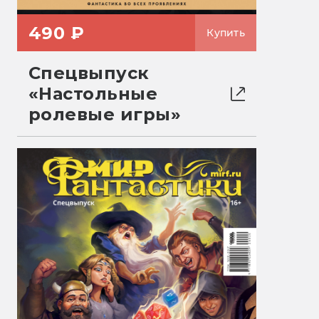
490 ₽
Купить
Спецвыпуск
«Настольные
ролевые игры»