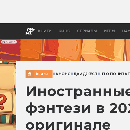
Как с
фильм
бы «В
КНИГИ
КИНО
СЕРИАЛЫ
ИГРЫ
НА
РЕКЛАМА
Книги
#
АНОНС
#
ДАЙДЖЕСТ
#
ЧТО ПОЧИТА
Иностранные
фэнтези в 20
оригинале