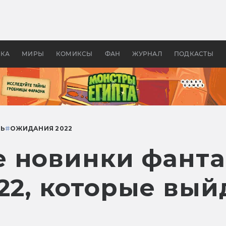
оздавались «Страшилы»:
«Одиссея» Нолана: что эт
, без которого не было
фильм сделал с Гомером и
ластелина колец»
Древней Грецией
УКА
МИРЫ
КОМИКСЫ
ФАН
ЖУРНАЛ
ПОДКАСТЫ
ТЬ
#
ОЖИДАНИЯ 2022
 новинки фанта
22, которые вый