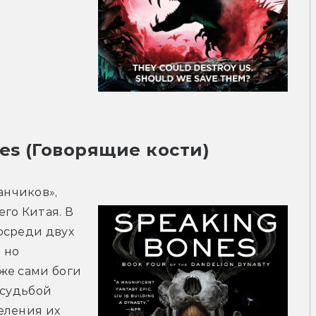
es (Говорящие кости)
нчиков», 
го Китая. В 
среди двух 
но 
е сами боги 
судьбой 
ления их 