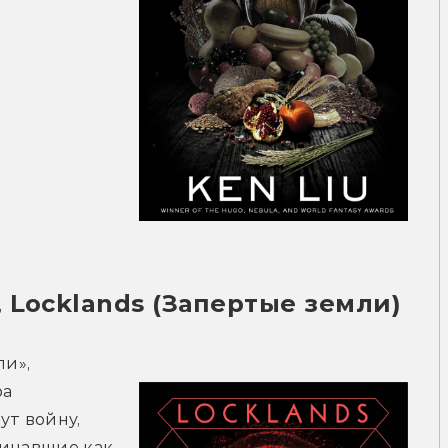
 Locklands (Запертые земли)
и», 
а 
т войну, 
инавшие как 