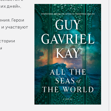
х дней», 
ия. Герои 
 и участвуют 
 
стории 
 