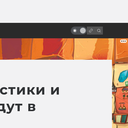
от
Фильм по Deus Ex: сценарий
неснятой экранизации
стики и
дут в