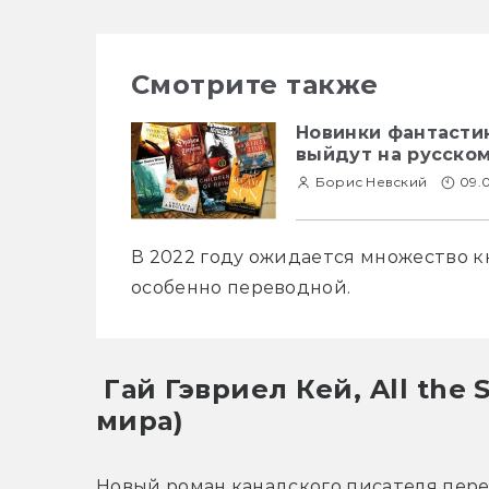
Смотрите также
Новинки фантастик
выйдут на русско
Борис Невский
09.
В 2022 году ожидается множество к
особенно переводной.
 Гай Гэвриел Кей, All the Seas of the World (Все моря 
мира)
Новый роман канадского писателя перес