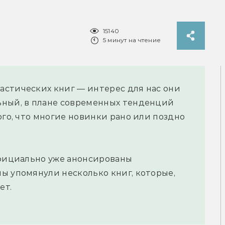
15140
5 минут на чтение
астических книг — интерес для нас они
ьный, в плане современных тенденций
ого, что многие новинки рано или поздно
официально уже анонсированы
ы упомянули несколько книг, которые,
ет.