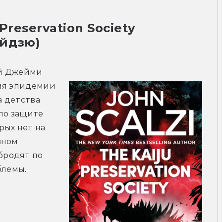
айдзю)
й Джейми 
мя эпидемии 
 детства 
по защите 
ых нет на 
ном 
родят по 
блемы.