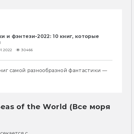
и и фэнтези-2022: 10 книг, которые
м
01.2022
30466
ниг самой разнообразной фантастики — 
екается с 