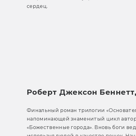
сердец.
Роберт Джексон Беннетт,
Финальный роман трилогии «Основател
напоминающей знаменитый цикл автор
«Божественные города». Вновь боги веду
используя людей в качестве пешек. Нач