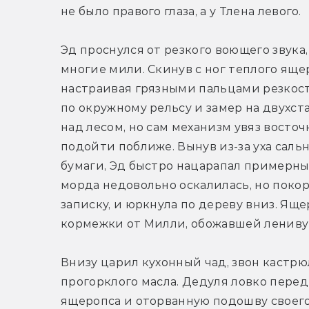
не было правого глаза, а у Тлена левого.
Эд проснулся от резкого воющего звука,
многие мили. Скинув с ног теплого ящер
настраивая грязными пальцами резкость
по окружному рельсу и замер на двухста
над лесом, но сам механизм увяз восточ
подойти поближе. Вынув из-за уха саль
бумаги, Эд быстро нацарапал примерны
морда недовольно оскалилась, но покор
записку, и юркнула по дереву вниз. Яще
кормежки от Милли, обожавшей ленивую
Внизу царил кухонный чад, звон кастрю
прогорклого масла. Дедуля ловко перед
ящеропса и оторванную подошву своего б