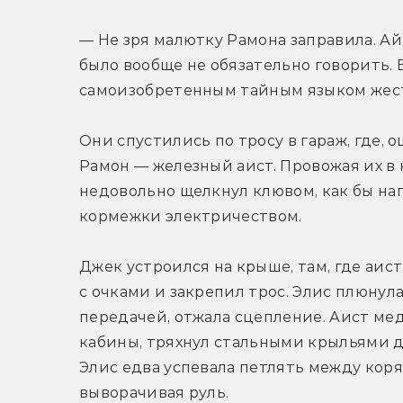
— Не зря малютку Рамона заправила. Ай
было вообще не обязательно говорить. 
самоизобретенным тайным языком жес
Они спустились по тросу в гараж, где,
Рамон — железный аист. Провожая их в 
недовольно щелкнул клювом, как бы напо
кормежки электричеством.
Джек устроился на крыше, там, где аист
с очками и закрепил трос. Элис плюнула 
передачей, отжала сцепление. Аист медл
кабины, тряхнул стальными крыльями дл
Элис едва успевала петлять между кор
выворачивая руль.