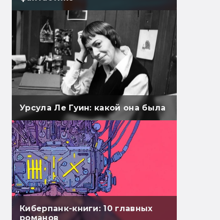
Урсула Ле Гуин: какой она была
Киберпанк-книги: 10 главных
романов