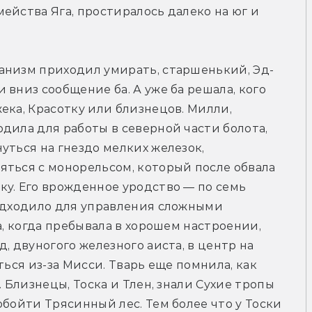
ейства Яга, простиралось далеко на юг и 
анизм приходил умирать, старшенький, Эд-
вниз сообщение ба. А уже ба решала, кого 
ека, Красотку или близнецов. Милли, 
дила для работы в северной части болота, 
уться на гнездо мелких железок, 
ться с монорельсом, который после обвала 
у. Его врожденное уродство — по семь 
одходило для управления сложными 
а, когда пребывала в хорошем настроении, 
, двуногого железного аиста, в центр на 
ься из-за Мисси. Тварь еще помнила, как 
 Близнецы, Тоска и Тлен, знали Сухие тропы 
бойти Трясинный лес. Тем более что у Тоски 