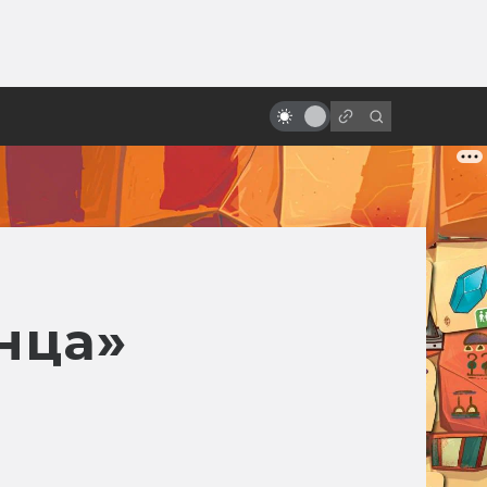
ы»:
Магия льда и огня:
ыло
сверхъестественная природа в
исландском кино
нца»