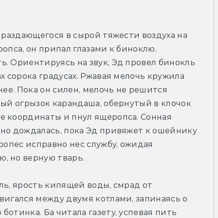
 раздающегося в сырой тяжести воздуха на 
опса, он припал глазами к биноклю, 
. Ориентируясь на звук, Эд провел бинокль 
х сорока градусах. Ржавая мелочь кружила 
нее. Пока он силен, мелочь не решится 
ный огрызок карандаша, обернутый в клочок 
е координаты и пнул ящеропса. Сонная 
но дождалась, пока Эд привяжет к ошейнику 
ропес исправно нес службу, ожидая 
, но верную тварь.
ль, ярость кипящей воды, смрад от 
вигался между двумя котлами, запинаясь о 
отинка. Ба читала газету, успевая пить 