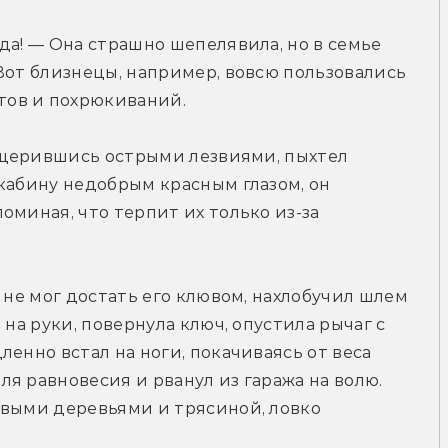
да! — Она страшно шепелявила, но в семье 
Вот близнецы, например, вовсю пользовались 
тов и похрюкиваний.
 ощерившись острыми лезвиями, пыхтел 
кабину недобрым красным глазом, он 
миная, что терпит их только из-за 
 не мог достать его клювом, нахлобучил шлем 
на руки, повернула ключ, опустила рычаг с 
енно встал на ноги, покачиваясь от веса 
я равновесия и рванул из гаража на волю. 
явыми деревьями и трясиной, ловко 