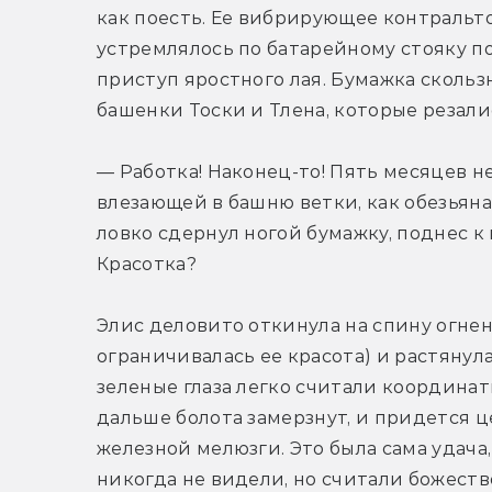
как поесть. Ее вибрирующее контральто
устремлялось по батарейному стояку по
приступ яростного лая. Бумажка скользн
башенки Тоски и Тлена, которые резали
— Работка! Наконец-то! Пять месяцев не
влезающей в башню ветки, как обезьяна.
ловко сдернул ногой бумажку, поднес к
Красотка?
Элис деловито откинула на спину огнен
ограничивалась ее красота) и растянула
зеленые глаза легко считали координат
дальше болота замерзнут, и придется 
железной мелюзги. Это была сама удача,
никогда не видели, но считали божеств