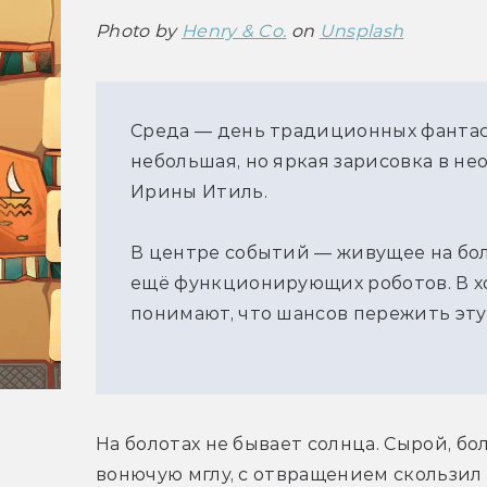
Photo by 
Henry & Co.
 on 
Unsplash
Среда — день традиционных фантаст
небольшая, но яркая зарисовка в н
Ирины Итиль.
В центре событий — живущее на бол
ещё функционирующих роботов. В х
понимают, что шансов пережить эту
На болотах не бывает солнца. Сырой, бо
вонючую мглу, с отвращением скользил