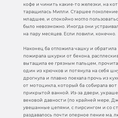
кофе и чинить какие-то железки, на кот
таращилась Милли. Старшее поколение 
младшее, и спокойно могло пользоватьс
было невозможно. Иногда они устраива
на пару месяцев. Если ловили, конечно.
Наконец ба отложила чашку и обратила 
пожирала шкурки от бекона, расплескива
вытащила ее грязным пальцем, прочитал
один из крючков и потянула на себя шн
дрогнула и плавно поехала прочь из кух
от мотоцикла, который ба собирала вот 
прикрытой ванной. Из-за двери, украш
вековой давности (по крайней мере, Дж
увешанные цепями, с пирсингом и со с
раздавалось почти оперное пение ма, 