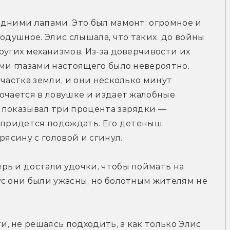
дними лапами. Это был мамонт: огромное и 
одушное. Элис слышала, что таких  до войны 
ругих механизмов. Из-за доверчивости их 
ми глазами настоящего было невероятно. 
частка земли, и они несколько минут 
очается в ловушке и издает жалобные 
 показывал три процента зарядки — 
 придется подождать. Его детеныш, 
рясину с головой и сгинул. 
ь и достали удочки, чтобы поймать на 
с они были ужасны, но болотным жителям не 
 не решаясь подходить, а как только Элис 