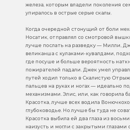
железа, которым владели поколения сем
упиралось в острые серые скалы.
Когда очередной стонущий от боли мех
Носатик, отправлял со смотровой вышки 
лучше послать на разведку — Милли, Дж
великанша с кулаками-кувалдами, подхо
где посуше и больше вероятность наткн
пожирателей падали. Джек умел управля
путей ходил только в Скалистую Отрыжк
пальцев на руках и ногах — идеально п
механизмами. Элис, или, как говорила б
Красотка, лучше всех водила Вонючкоход
глубоководье. Но лучше бы туда не соват
Красотка выбила ей два глаза из восьми.
наизусть и могли с закрытыми глазами о