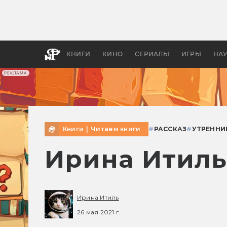
Какие
авгус
апока
детск
КНИГИ
КИНО
СЕРИАЛЫ
ИГРЫ
НА
РЕКЛАМА
Книги
|
Читаем книги
#
РАССКАЗ
#
УТРЕННИ
Ирина Итиль
Ирина Итиль
26 мая 2021 г.