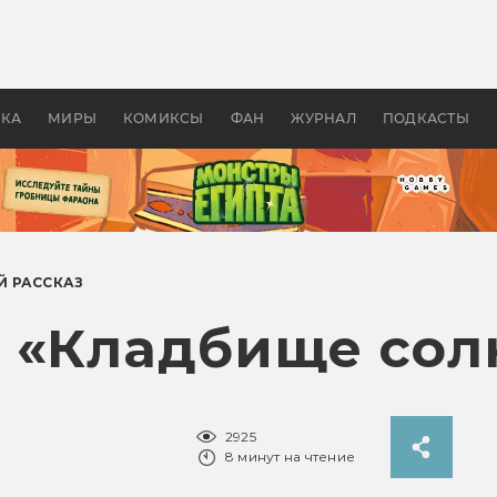
 фильмы смотреть в
Как создавались «Страшил
те 2026? В мире —
фильм, без которого не б
липсис, в России —
бы «Властелина колец»
ие комедии
УКА
МИРЫ
КОМИКСЫ
ФАН
ЖУРНАЛ
ПОДКАСТЫ
Й РАССКАЗ
 «Кладбище сол
2925
8 минут на чтение