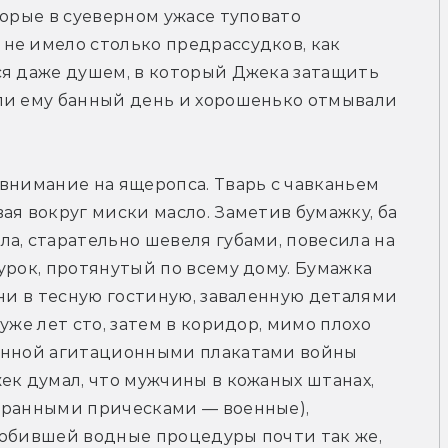
орые в суеверном ужасе туповато 
не имело столько предрассудков, как 
я даже душем, в который Джека затащить 
ли ему банный день и хорошенько отмывали 
внимание на ящеропса. Тварь с чавканьем 
я вокруг миски масло. Заметив бумажку, ба 
а, старательно шевеля губами, повесила на 
урок, протянутый по всему дому. Бумажка 
ни в тесную гостиную, заваленную деталями 
уже лет сто, затем в коридор, мимо плохо 
енной агитационными плакатами войны 
ек думал, что мужчины в кожаных штанах, 
транными прическами — военные), 
любившей водные процедуры почти так же, 