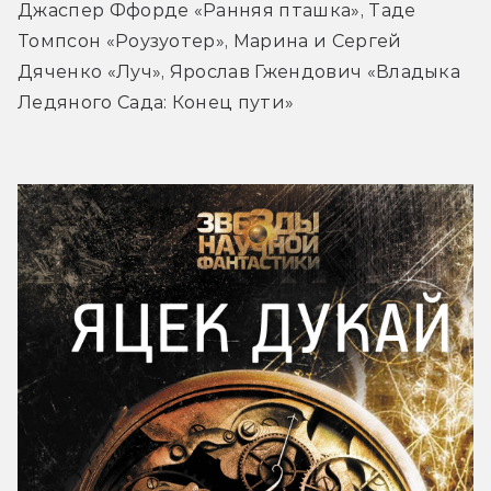
Джаспер Ффорде «Ранняя пташка», Таде 
Томпсон «Роузуотер», Марина и Сергей 
Дяченко «Луч», Ярослав Гжендович «Владыка 
Ледяного Сада: Конец пути»