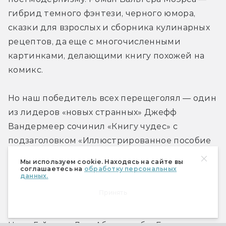
гибрид темного фэнтези, черного юмора, 
сказки для взрослых и сборника кулинарных 
рецептов, да еще с многочисленными 
картинками, делающими книгу похожей на 
комикс.
Но наш победитель всех перещеголял — один 
из лидеров «новых странных» Джефф 
Вандермеер сочинил «Книгу чудес» с 
подзаголовком «Иллюстрированное пособие 
по созданию художественных миров». Но 
Мы используем cookie. Находясь на сайте вы
назвать ее обычным «пособием» для 
соглашаетесь на
обработку персональных
данных.
начинающих авторов язык не 
Принять
поворачивается. Да, здесь есть советы 
мэтров фантастики вроде Джорджа Мартина, 
Нила Геймана, Джо Аберкромби. Есть анализ 