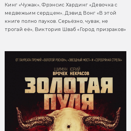
Кинг «Чужак», Фрэнсис Хардинг «Девочка с 
медвежьим сердцем», Дэвид Вонг «В этой 
книге полно пауков. Серьёзно, чувак, не 
трогай её», Виктория Шваб «Город призраков»