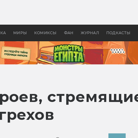
оздавались «Страшилы»:
«Одиссея» Нолана: что эт
, без которого не было
фильм сделал с Гомером и
ластелина колец»
Древней Грецией
УКА
МИРЫ
КОМИКСЫ
ФАН
ЖУРНАЛ
ПОДКАСТЫ
ероев, стремящи
грехов