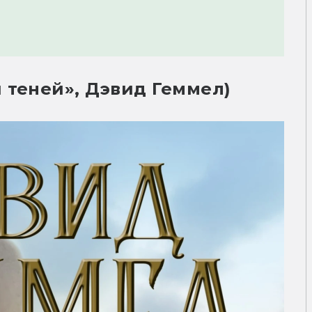
 теней», Дэвид Геммел)