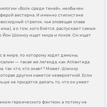
илогии «Волк среди теней», необычен: 
ферой вестерна. И именно стилистике 
восходный стрелок, чья зловещая слава 
ины), а о том, кого боятся, распускают самые 
то Йон Шэнноу ищет мира и покоя. Он ищет 
 в мире, по которому ходят демоны, 
салим — такая же легенда, как Атлантида. 
, так что, кто знает? Может, Шэнноу 
оторая другим кажется невероятной. Если 
льше не придётся делать то, что он умеет 
иком героического фэнтези, а потому не 