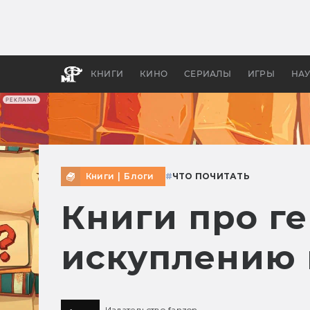
Как с
фильм
бы «В
КНИГИ
КИНО
СЕРИАЛЫ
ИГРЫ
НА
РЕКЛАМА
Книги
|
Блоги
#
ЧТО ПОЧИТАТЬ
Книги про г
искуплению 
Издательство fanzon