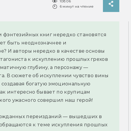
10806
6 минут на чтение
и фэнтезийных книг нередко становятся
ет быть неоднозначнее и
е? И авторы нередко в качестве основы
тагониста к искуплению прошлых грехов
матичную глубину, а персонажу —
а. В сюжете об искуплении чувство вины
, создавая богатую эмоциональную
как интересно бывает по крупицам
акого ужасного совершил наш герой!
гожданных переизданий — вышедших в
 обращаются к теме искупления прошлых