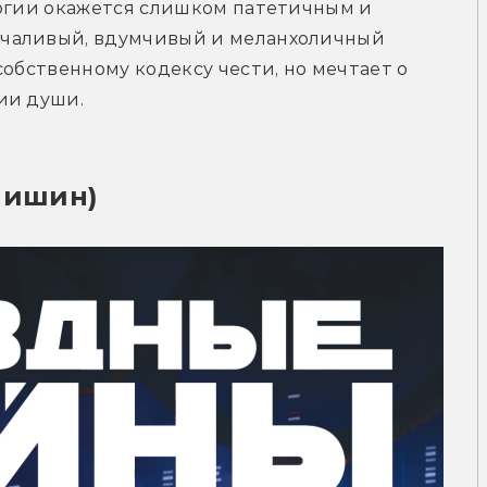
логии окажется слишком патетичным и 
чаливый, вдумчивый и меланхоличный 
обственному кодексу чести, но мечтает о 
ии души.
пишин)