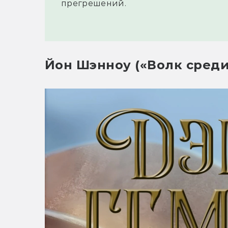
прегрешений.
Йон Шэнноу («Волк среди