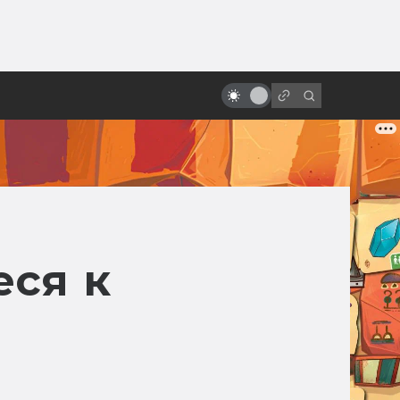
от
Экранизации Булгакова:
проклятые, народные и забытые
еся к