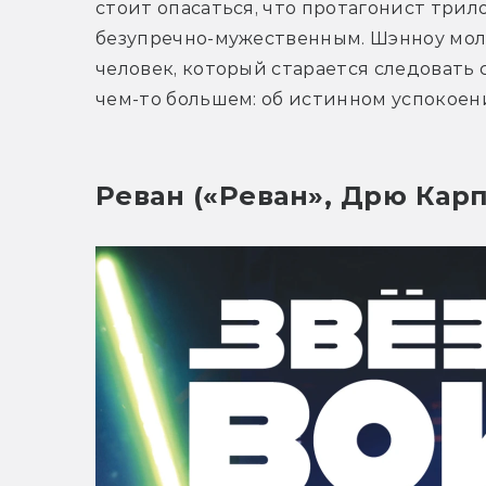
стоит опасаться, что протагонист три
безупречно-мужественным. Шэнноу мол
человек, который старается следовать с
чем-то большем: об истинном успокоен
Реван («Реван», Дрю Кар