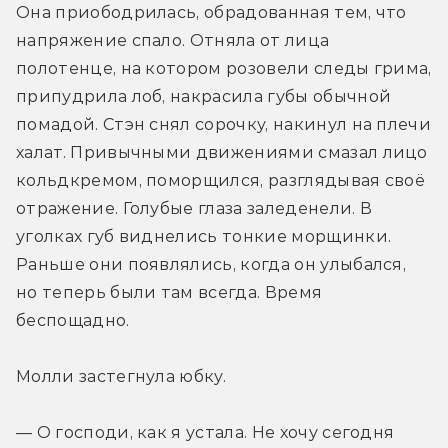
Она приободрилась, обрадованная тем, что 
напряжение спало. Отняла от лица 
полотенце, на котором розовели следы грима, 
припудрила лоб, накрасила губы обычной 
помадой. Стэн снял сорочку, накинул на плечи 
халат. Привычными движениями смазал лицо 
кольдкремом, поморщился, разглядывая своё 
отражение. Голубые глаза заледенели. В 
уголках губ виднелись тонкие морщинки. 
Раньше они появлялись, когда он улыбался, 
но теперь были там всегда. Время 
беспощадно.
Молли застегнула юбку.
— О господи, как я устала. Не хочу сегодня 