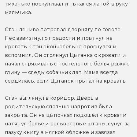
тихонько поскуливал и тыкался лапой в руку 
мальчика.
Стэн лениво потрепал дворнягу по голове. 
Пёс взвизгнул от радости и прыгнул на 
кровать. Стэн окончательно проснулся и 
вспомнил. Он столкнул Цыганка с кровати и 
начал стряхивать с постельного белья рыжую 
глину — следы собачьих лап. Мама всегда 
сердилась, если Цыганок прыгал на кровать.
Стэн выглянул в коридор. Дверь в 
родительскую спальню напротив была 
закрыта. Он на цыпочках подошёл к кровати, 
натянул бельё и вельветовые штаны, сунул за 
пазуху книгу в мягкой обложке и завязал 