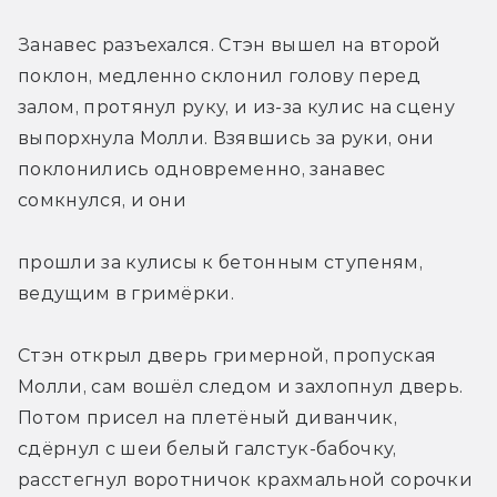
Занавес разъехался. Стэн вышел на второй 
поклон, медленно склонил голову перед 
залом, протянул руку, и из-за кулис на сцену 
выпорхнула Молли. Взявшись за руки, они 
поклонились одновременно, занавес 
сомкнулся, и они
прошли за кулисы к бетонным ступеням, 
ведущим в гримёрки.
Стэн открыл дверь гримерной, пропуская 
Молли, сам вошёл следом и захлопнул дверь. 
Потом присел на плетёный диванчик, 
сдёрнул с шеи белый галстук-бабочку, 
расстегнул воротничок крахмальной сорочки 