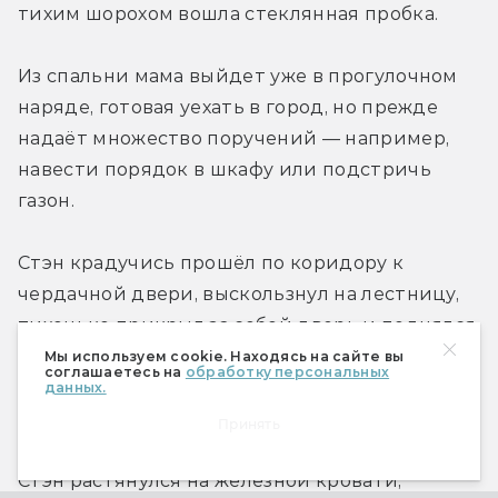
тихим шорохом вошла стеклянная пробка.
Из спальни мама выйдет уже в прогулочном 
наряде, готовая уехать в город, но прежде 
надаёт множество поручений — например, 
навести порядок в шкафу или подстричь 
газон.
Стэн крадучись прошёл по коридору к 
чердачной двери, выскользнул на лестницу, 
тихонько прикрыл за собой дверь и поднялся 
по ступеням, старательно избегая тех, что 
Мы используем cookie. Находясь на сайте вы
соглашаетесь на
обработку персональных
скрипят. На чердаке было жарко и душно, 
данных.
пахло деревом и старым шёлком.
Принять
Стэн растянулся на железной кровати, 