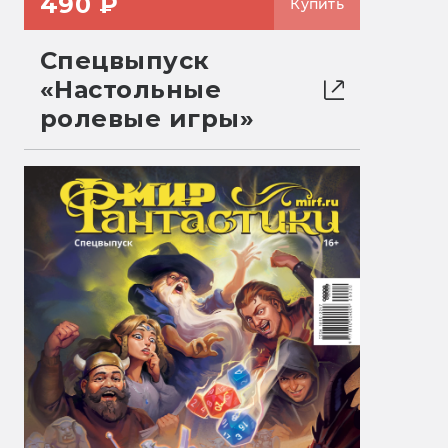
490 ₽
Купить
Спецвыпуск
«Настольные
ролевые игры»