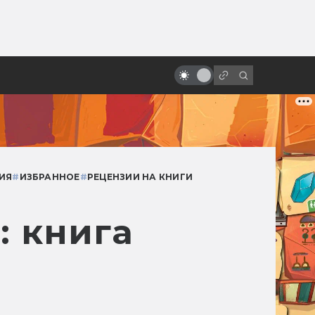
от
Мультфильмы по Киру Булычёву:
Алиса, «Перевал» и другие
ИЯ
#
ИЗБРАННОЕ
#
РЕЦЕНЗИИ НА КНИГИ
: книга