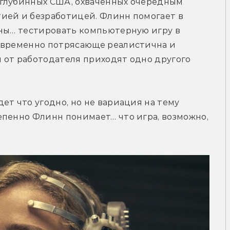
глубинных США, охваченных очередным 
ией и безработицей. Флинн помогает в 
йны… тестировать компьютерную игру в 
овременно потрясающе реалистична и 
 от работодателя приходят одно другого 
т что угодно, но не вариация на тему 
пенно Флинн понимает… что игра, возможно, 