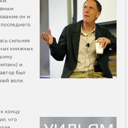
и. 
вным 
ование он и 
 последнего. 
ась сильнее 
шных книжных 
шину 
мпанк) и 
автор был 
оей воли.
к концу 
л, что 
дав, 