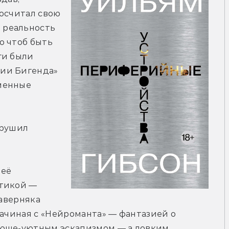
осчитал свою 
реальность 
 чтоб быть 
и были 
ии Бигенда» 
менные 
рушил 
её 
тикой — 
аверняка 
начиная с «Нейроманта» — фантазией о 
юще-уютным эскапизмом — а ловким, 