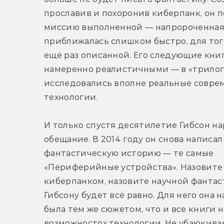
прославив и похоронив киберпанк, он п
миссию выполненной — напророченная 
приближалась слишком быстро, для того
ещё раз описанной. Его следующие книг
намеренно реалистичными — в «трилог
исследовались вполне реальные совре
технологии.
И только спустя десятилетие Гибсон на
обещание. В 2014 году он снова написал 
фантастическую историю — те самые 
«Периферийные устройства». Назовите 
киберпанком, назовите научной фантас
Гибсону будет всё равно. Для него она н
была тем же сюжетом, что и все книги 
возможностях технологии. Не убаюкива