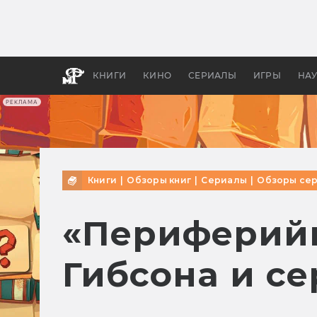
Как с
фильм
бы «В
КНИГИ
КИНО
СЕРИАЛЫ
ИГРЫ
НА
РЕКЛАМА
Книги
|
Обзоры книг
|
Сериалы
|
Обзоры се
«Периферийн
Гибсона и с