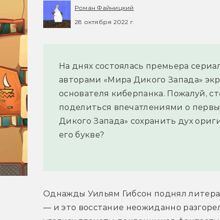
Роман Файницкий
28 октября 2022 г.
На днях состоялась премьера сери
авторами «Мира Дикого Запада» экр
основателя киберпанка. Пожалуй, ст
поделиться впечатлениями о первых
Дикого Запада» сохранить дух ориг
его букве?
Однажды Уильям Гибсон поднял литера
— и это восстание неожиданно разгорело