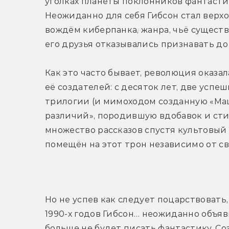
уголках планеты поклонников фантастик
Неожиданно для себя Гибсон стал верхо
вождём киберпанка, жанра, чьё существ
его друзья отказывались признавать до
Как это часто бывает, революция оказал
её создателей: с десяток лет, две успе
трилогии (и мимоходом созданную «Ма
различий», породившую вдобавок и сти
множество рассказов спустя культовый 
помещён на этот трон независимо от св
Но не успев как следует поцарствовать, 
1990-х годов Гибсон… неожиданно объяви
больше не будет писать фантастику. Соз