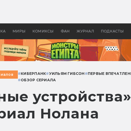
оздавались «Страшилы»:
«Одиссея» Нолана: что эт
, без которого не было
фильм сделал с Гомером и
ластелина колец»
Древней Грецией
УКА
МИРЫ
КОМИКСЫ
ФАН
ЖУРНАЛ
ПОДКАСТЫ
#
КИБЕРПАНК
#
УИЛЬЯМ ГИБСОН
#
ПЕРВЫЕ ВПЕЧАТЛЕН
риалов
#
ОБЗОР СЕРИАЛА
ые устройства»
ериал Нолана