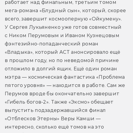
работает над финальным, третьим томом 
мега-романа «Блудный сын», который, скорее 
всего, завершит космооперную «Ойкумену». 
У Сергея Лукьяненко уже готов совместный 
с Ником Перумовым и Иваном Кузнецовым 
фэнтезийно-попаданческий роман 
«Владыка», который АСТ анонсировало ещё 
в прошлом году, но по неведомой причине 
отложило в долгий ящик. Ещё один роман 
мэтра — космическая фантастика «Проблема 
пятого уровня» — находится в работе. Сам же 
Перумов вроде бы окончательно завершит 
«Гибель богов-2». Также «Эксмо» обещает 
выпустить подзадержавшийся финал 
«Отблесков Этерны» Веры Камши — 
интересно, сколько ещё томов на это 