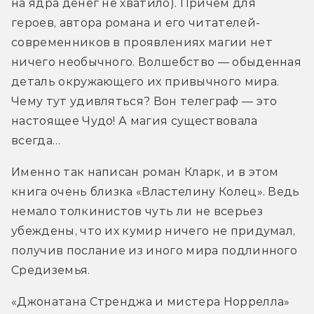
на ядра денег не хватило). Причем для 
героев, автора романа и его читателей-
современников в проявлениях магии нет 
ничего необычного. Волшебство — обыденная 
деталь окружающего их привычного мира. 
Чему тут удивляться? Вон телеграф — это 
настоящее Чудо! А магия существовала 
всегда…
Именно так написан роман Кларк, и в этом 
книга очень близка «Властелину Колец». Ведь 
немало толкинистов чуть ли не всерьез 
убеждены, что их кумир ничего не придумал, 
получив послание из иного мира подлинного 
Средиземья.
«Джонатана Стренджа и мистера Норрелла» 