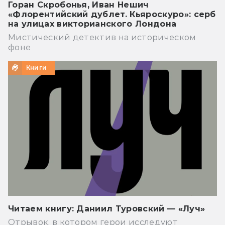
Горан Скробонья, Иван Нешич
«Флорентийский дублет. Кьяроскуро»: серб
на улицах викторианского Лондона
Мистический детектив на историческом
фоне
Книги
Читаем книгу: Даниил Туровский — «Луч»
Отрывок, в котором герои исследуют