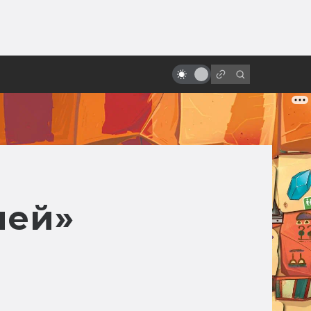
ы»:
ыло
Дэнни Эльфман и его
мистическая музыка
ней»