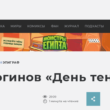
 фильмы смотреть в
Как создавались «Страшил
те 2026? В мире —
фильм, без которого не б
липсис, в России —
бы «Властелина колец»
ие комедии
УКА
МИРЫ
КОМИКСЫ
ФАН
ЖУРНАЛ
ПОДКАСТЫ
З
#
ЭПИГРАФ
огинов «День те
2909
1 минута на чтение