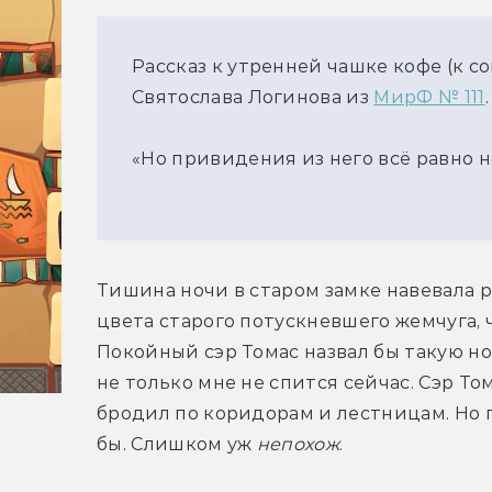
Рассказ к утренней чашке кофе (к с
Святослава Логинова из
МирФ № 111
.
«Но привидения из него всё равно н
Тишина ночи в старом замке навевала р
цвета старого потускневшего жемчуга,
Покойный сэр Томас назвал бы такую ноч
не только мне не спится сейчас. Сэр То
бродил по коридорам и лестницам. Но п
бы. Слишком уж 
непохож
.