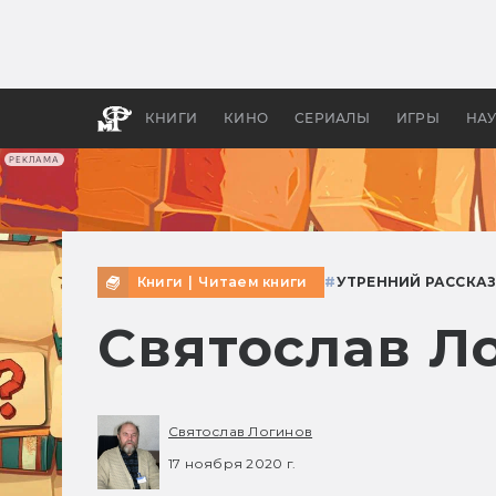
Какие
авгус
апока
детск
КНИГИ
КИНО
СЕРИАЛЫ
ИГРЫ
НА
РЕКЛАМА
Книги
|
Читаем книги
#
УТРЕННИЙ РАССКА
Святослав Л
Святослав Логинов
17 ноября 2020 г.