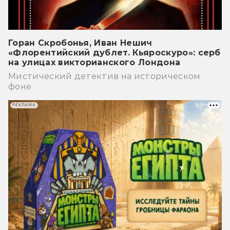
Горан Скробонья, Иван Нешич
«Флорентийский дублет. Кьяроскуро»: серб
на улицах викторианского Лондона
Мистический детектив на историческом
фоне
РЕКЛАМА