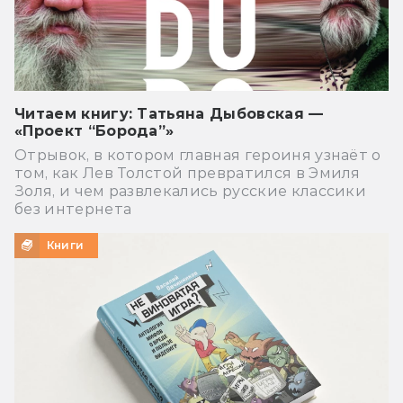
Читаем книгу: Татьяна Дыбовская —
«Проект “Борода”»
Отрывок, в котором главная героиня узнаёт о
том, как Лев Толстой превратился в Эмиля
Золя, и чем развлекались русские классики
без интернета
Книги