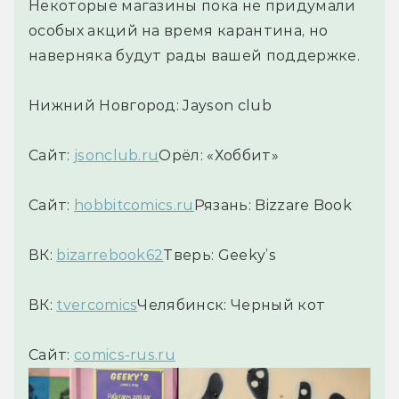
Некоторые магазины пока не придумали
особых акций на время карантина, но
наверняка будут рады вашей поддержке.
Нижний Новгород: Jayson club
Сайт:
jsonclub.ru
Орёл: «Хоббит»
Сайт:
hobbitcomics.ru
Рязань: Bizzare Book
ВК:
bizarrebook62
Тверь: Geeky’s
ВК:
tvercomics
Челябинск: Черный кот
Сайт:
comics-rus.ru