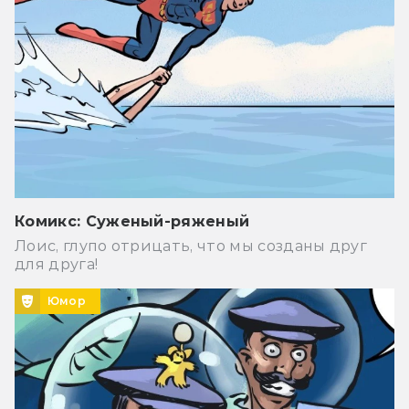
Комикс: Суженый-ряженый
Лоис, глупо отрицать, что мы созданы друг
для друга!
Юмор