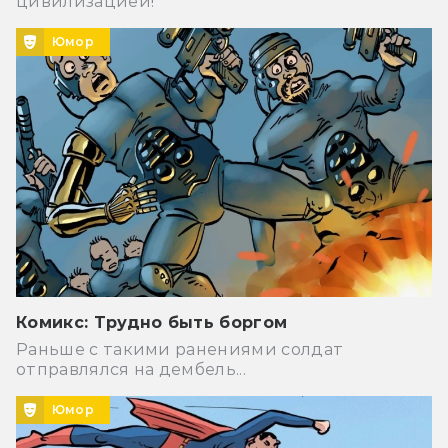
цивилизацией!
Юмор
Комикс: Трудно быть боргом
Раньше с такими ранениями солдат
отправлялся на дембель...
Юмор