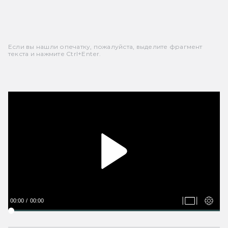
Если вы нашли опечатку, пожалуйста, выделите фрагмент
текста и нажмите Ctrl+Enter.
00:00
00:00