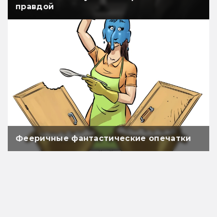
правдой
Фееричные фантастические опечатки