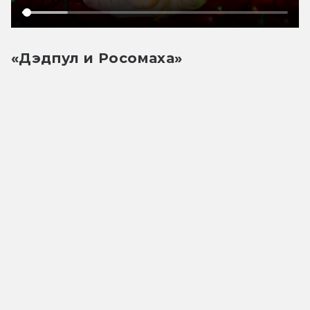
«Дэдпул и Росомаха»