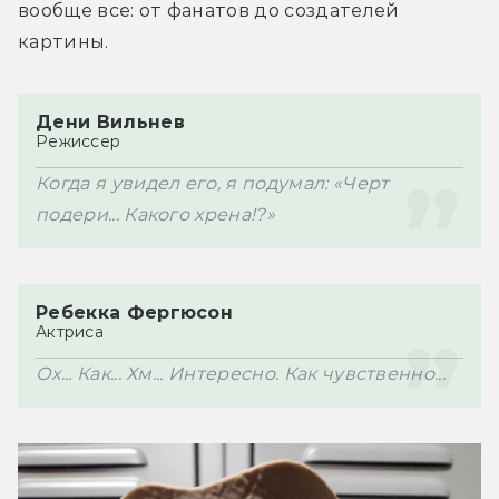
вообще все: от фанатов до создателей 
картины.
Дени Вильнев
Режиссер
Когда я увидел его, я подумал: «Черт 
подери... Какого хрена!?»
Ребекка Фергюсон
Актриса
Ох... Как... Хм... Интересно. Как чувственно...