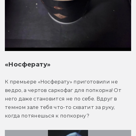
«Носферату»
К премьере «Носферату» приготовили не 
ведро, а чертов саркофаг для попкорна! От 
него даже становится не по себе. Вдруг в 
темном зале тебя что-то схватит за руку, 
когда потянешься к попкорну?