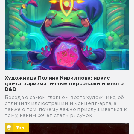
Художница Полина Кириллова: яркие
цвета, харизматичные персонажи и много
D&D
Беседа о самом главном враге художника, об
отличиях иллюстрации и концепт-арта, а
также о том, почему важно прислушиваться к
тому, каким хочет стать рисунок
Фан