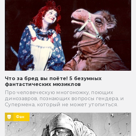
Что за бред вы поёте! 5 безумных
фантастических мюзиклов
Про человеческую многоножку, поющих
динозавров, познающих вопросы гендера, и
Супермена, который не может утопиться.
Фан