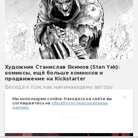
Художник Станислав Якимов (Stan Yak):
комиксы, ещё больше комиксов и
продвижение на Kickstarter
Беседа о том, как начинающему автору
комиксов организовать первую
Мы используем cookie. Находясь на сайте вы
краудфандинговую кампанию и какую роль в
соглашаетесь на
обработку персональных
жизни современного художника играют
данных.
соцсети
Принять
Фан