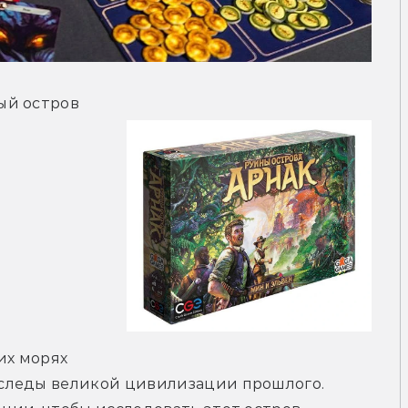
ый остров
х морях 
следы великой цивилизации прошлого. 