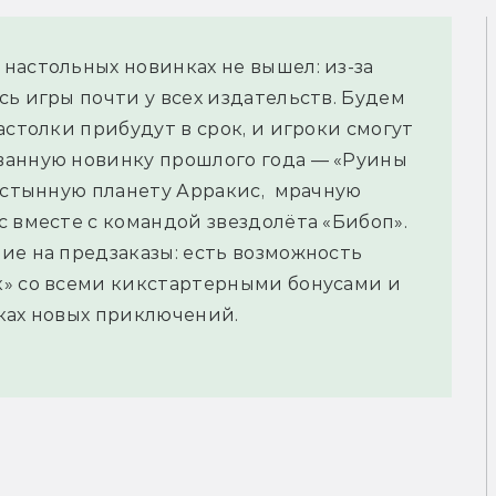
настольных новинках не вышел: из-за
ь игры почти у всех издательств. Будем
астолки прибудут в срок, и игроки смогут
ванную новинку прошлого года — «Руины
пустынную планету Арракис, мрачную
с вместе с командой звездолёта «Бибоп».
ие на предзаказы: есть возможность
к» со всеми кикстартерными бонусами и
ках новых приключений.