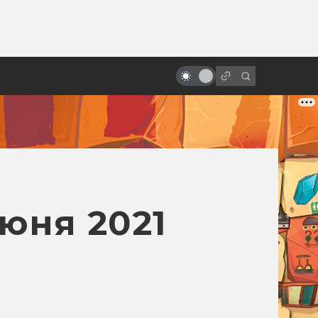
от
Арт: концепты к черновой
версии IX эпизода «Звёздных
войн»
юня 2021