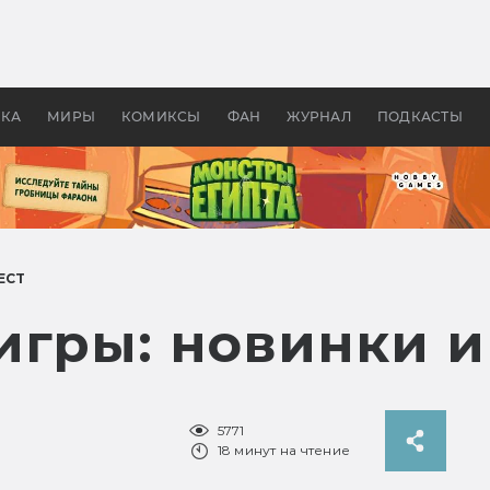
оздавались «Страшилы»:
«Одиссея» Нолана: что эт
, без которого не было
фильм сделал с Гомером и
ластелина колец»
Древней Грецией
УКА
МИРЫ
КОМИКСЫ
ФАН
ЖУРНАЛ
ПОДКАСТЫ
ЕСТ
игры: новинки и
5771
18 минут на чтение