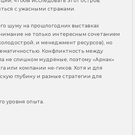
ии, чтобы исследовать этот остров, 
ться с ужасными стражами.
его шуму на прошлогодних выставках 
внимание не только интересным сочетанием 
колодострой, и менеджмент ресурсов), но 
ематичностью. Конфликтность между 
ла не слишком мудрёные, поэтому «Арнак» 
а или компании не-гиков. Хотя и для 
кую глубину и разные стратегии для 
го уровня опыта.