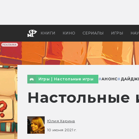
Как с
фильм
бы «В
КНИГИ
КИНО
СЕРИАЛЫ
ИГРЫ
НА
РЕКЛАМА
Игры
|
Настольные игры
#
АНОНС
#
ДАЙДЖ
Настольные 
Юлия Харина
10 июня 2021 г.