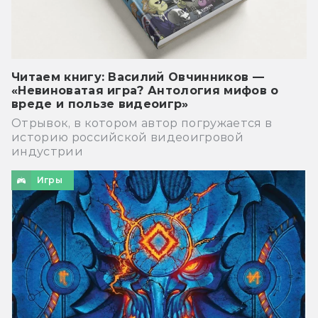
Читаем книгу: Василий Овчинников —
«Невиноватая игра? Антология мифов о
вреде и пользе видеоигр»
Отрывок, в котором автор погружается в
историю российской видеоигровой
индустрии
Игры