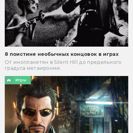
8 поистине необычных концовок в играх
От инопланетян в Silent Hill до предельного
градуса метаиронии.
Игры