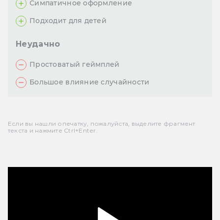
Симпатичное оформление
Подходит для детей
Неудачно
Простоватый геймплей
Большое влияние случайности
Если вы нашли опечатку, пожалуйста, выделите фрагмент
текста и нажмите Ctrl+Enter.