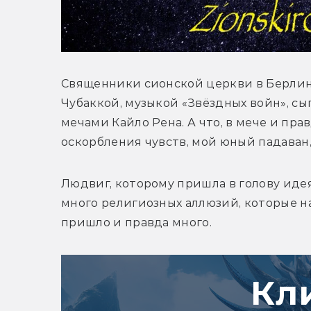
Священники сионской церкви в Берлине
Чубаккой, музыкой «Звёздных войн», сы
мечами Кайло Рена. А что, в мече и пра
оскорбления чувств, мой юный падаван,
Людвиг, которому пришла в голову идея 
много религиозных аллюзий, которые н
пришло и правда много.
Кл