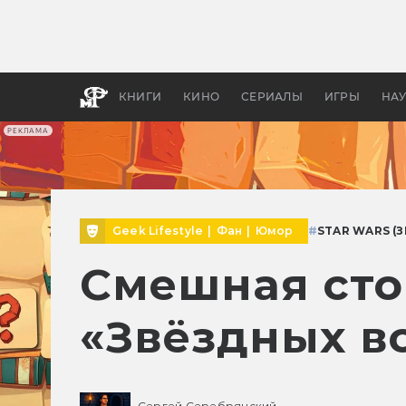
Какие
авгус
апока
детск
КНИГИ
КИНО
СЕРИАЛЫ
ИГРЫ
НА
РЕКЛАМА
Geek Lifestyle
|
Фан
|
Юмор
#
STAR WARS (
Смешная сто
«Звёздных в
Сергей Серебрянский