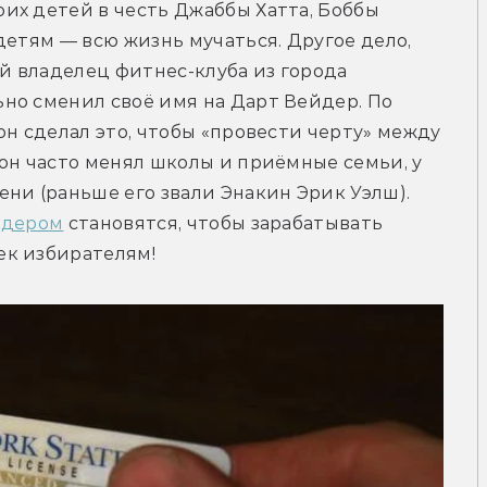
х детей в честь Джаббы Хатта, Боббы 
етям — всю жизнь мучаться. Другое дело, 
й владелец фитнес-клуба из города 
но сменил своё имя на Дарт Вейдер. По 
н сделал это, чтобы «провести черту» между 
он часто менял школы и приёмные семьи, у 
ни (раньше его звали Энакин Эрик Уэлш). 
йдером
 становятся, чтобы зарабатывать 
ек избирателям!