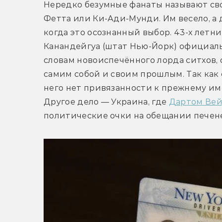
Нередко безумные фанаты называют свои
Фетта или Ки-Ади-Мунди. Им весело, а д
когда это осознанный выбор. 43-х летни
Канандейгуа (штат Нью-Йорк) официаль
словам новоиспечённого лорда ситхов, о
самим собой и своим прошлым. Так как 
него нет привязанности к прежнему име
Другое дело — Украина, где 
Дартом Ве
политические очки на обещании печен