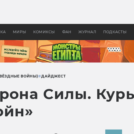
 фильмы смотреть в
Как создавались «Страшил
те 2026? В мире —
фильм, без которого не б
липсис, в России —
бы «Властелина колец»
ие комедии
УКА
МИРЫ
КОМИКСЫ
ФАН
ЖУРНАЛ
ПОДКАСТЫ
ЗВЁЗДНЫЕ ВОЙНЫ)
#
ДАЙДЖЕСТ
рона Силы. Кур
ойн»