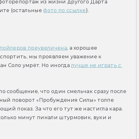
фоторепортаж из жизни другого Дарта 
ите (остальные 
фото по ссылке
).
спойлеров преувеличена
, а хорошее 
портить, мы проявляем уважение к 
ан Соло умрёт. Но иногда 
лучше не играть с 
 сообщение, что один смельчак сразу после 
ный поворот «Пробуждения Силы» толпе 
ий показ. За что его тут же настигла кара. 
колько минут пинали штурмовик, вуки и 