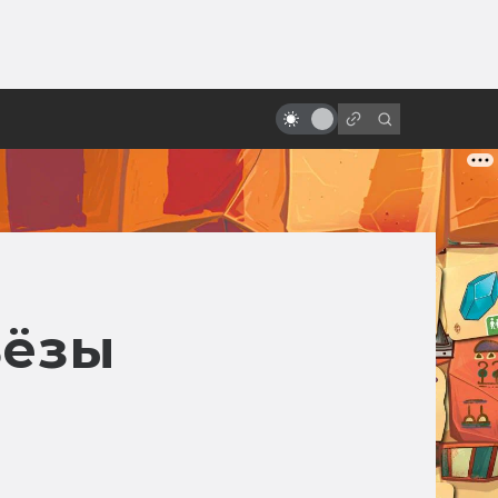
ы»:
ыло
«Парк юрского периода»: 25 лет
назад динозавры воскресли
ьёзы