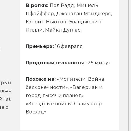
В ролях:
Пол Радд, Мишель
Пфайффер, Джонатан Мэйджерс,
Кэтрин Ньютон, Эванджелин
Лилли, Майкл Дуглас
Премьера:
16 февраля
 
Продолжительность:
125 минут
Похоже на:
«Мстители: Война
рый 
бесконечности», «Валериан и
вья» 
город тысячи планет»,
та). 
«Звёздные войны: Скайуокер.
е о 
Восход»