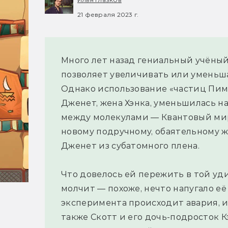
21 февраля 2023 г.
Много лет назад гениальный учёный
позволяет увеличивать или уменьш
Однако использование «частиц Пима
Дженет, жена Хэнка, уменьшилась н
между молекулами — Квантовый мир
новому подручному, обаятельному ж
Дженет из субатомного плена.
Что довелось ей пережить в той у
молчит — похоже, нечто напугало е
эксперимента происходит авария, и
также Скотт и его дочь-подросток К