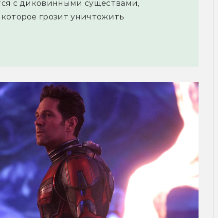
тся с диковинными существами,
 которое грозит уничтожить