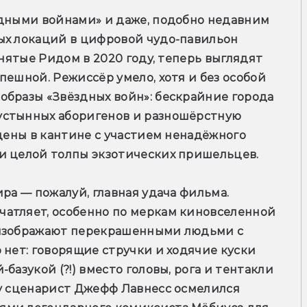
здными войнами» и даже, подобно недавним 
ых локаций в цифровой чудо-павильон 
снятые Ридом в 2020 году, теперь выглядят 
ешной. Режиссёр умело, хотя и без особой 
образы «Звёздных войн»: бескрайние города 
устынных аборигенов и разношёрстную 
цены в кантине с участием ненадёжного 
и целой толпы экзотических пришельцев.
ра — пожалуй, главная удача фильма. 
атляет, особенно по меркам киновселенной 
 изображают перекрашенными людьми с 
 нет: говорящие стручки и ходячие куски 
базукой (?!) вместо головы, рога и тентакли 
у сценарист Джефф Лавнесс осмелился 