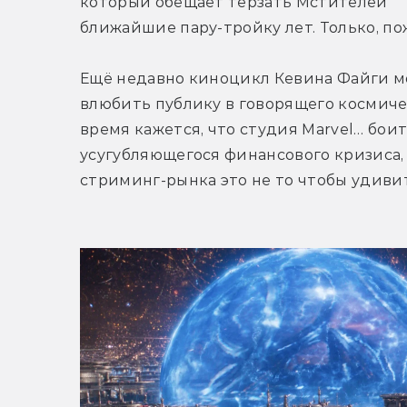
который обещает терзать Мстителей 
ближайшие пару-тройку лет. Только, пож
Ещё недавно киноцикл Кевина Файги мо
влюбить публику в говорящего космичес
время кажется, что студия Marvel… боит
усугубляющегося финансового кризиса,
стриминг-рынка это не то чтобы удиви