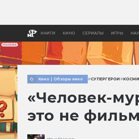
Какие
авгус
апока
детск
КНИГИ
КИНО
СЕРИАЛЫ
ИГРЫ
НА
РЕКЛАМА
Кино
|
Обзоры кино
#
СУПЕРГЕРОИ
#
КОСМИ
«Человек-му
это не фильм
Илья Глазков