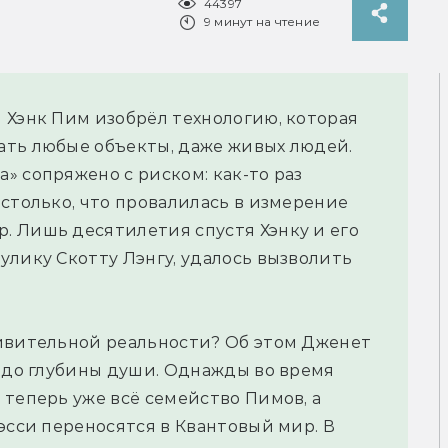
44397
9 минут на чтение
 Хэнк Пим изобрёл технологию, которая
ать любые объекты, даже живых людей.
» сопряжено с риском: как-то раз
астолько, что провалилась в измерение
. Лишь десятилетия спустя Хэнку и его
улику Скотту Лэнгу, удалось вызволить
дивительной реальности? Об этом Дженет
ё до глубины души. Однажды во время
 теперь уже всё семейство Пимов, а
эсси переносятся в Квантовый мир. В