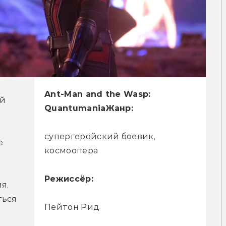
Ant-Man and the Wasp:
й 
Quantumania
Жанр:
супергеройский боевик,
 
космоопера
Режиссёр:
. 
ься 
Пейтон Рид