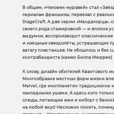
В общем, «Человек-муравей» стал «Звё
сериалам франшизы, переехал с реальн
StageCraft. А две серии «Мандалорца», 
своего рода стажировкой — и вполне усп
выдумки, воспроизводит классические 
и изящные звездолёты, устрашающих п
ватагу повстанцев. Не обошлось и без с
контрабандиста (камео Билла Мюррея) 
К слову, дизайн обителей Квантового ми
Многообразие местных форм жизни впеч
Marvel, где инопланетян традиционно
накладными ушами. А здесь кого только
слюды, летающие ежи и киборг с банкой-
на любой вкус! Несложно понять, почем