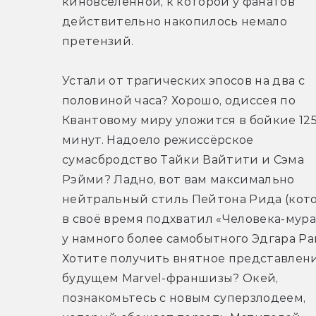
киновселенной, к которой у фанатов 
действительно накопилось немало 
претензий.
Устали от трагических эпосов на два с 
половиной часа? Хорошо, одиссея по 
Квантовому миру уложится в бойкие 125
минут. Надоело режиссёрское 
сумасбродство Тайки Вайтити и Сэма 
Рэйми? Ладно, вот вам максимально 
нейтральный стиль Пейтона Рида (кото
в своё время подхватил «Человека-мура
у намного более самобытного Эдгара Рай
Хотите получить внятное представлени
будущем Marvel-франшизы? Окей, 
познакомьтесь с новым суперзлодеем, 