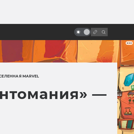
ы»:
Почему Хаяо Миядзаки — гений.
ыло
Все фильмы великого
режиссёра
СЕЛЕННАЯ MARVEL
антомания» —