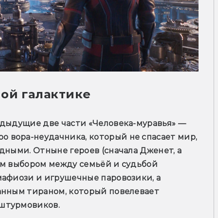
ой галактике
едыдущие две части «Человека-муравья» — 
вора-неудачника, который не спасает мир, 
дными. Отныне героев (сначала Дженет, а 
ым выбором между семьёй и судьбой 
афиози и игрушечные паровозики, а 
анным тираном, который повелевает 
штурмовиков.