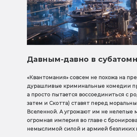
Давным-давно в субатомн
«Квантомания» совсем не похожа на пр
дурашливые криминальные комедии про 
а просто пытается воссоединиться с ро
затем и Скотта) ставят перед моральн
Вселенной. А угрожают им не нелепые м
огромная империя во главе с брониров
немыслимой силой и армией безликих 