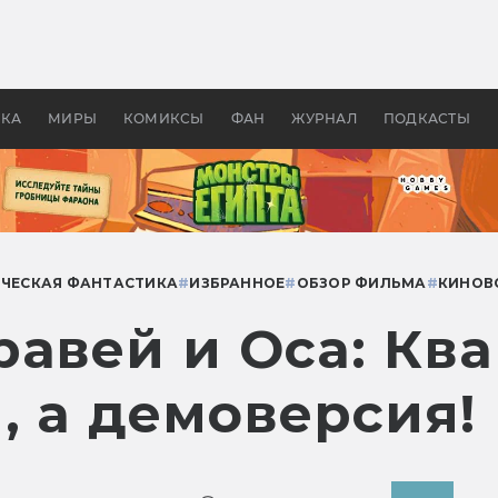
 фильмы смотреть в
Как создавались «Страшил
те 2026? В мире —
фильм, без которого не б
липсис, в России —
бы «Властелина колец»
ие комедии
УКА
МИРЫ
КОМИКСЫ
ФАН
ЖУРНАЛ
ПОДКАСТЫ
ЧЕСКАЯ ФАНТАСТИКА
#
ИЗБРАННОЕ
#
ОБЗОР ФИЛЬМА
#
КИНОВ
равей и Оса: Кв
, а демоверсия!