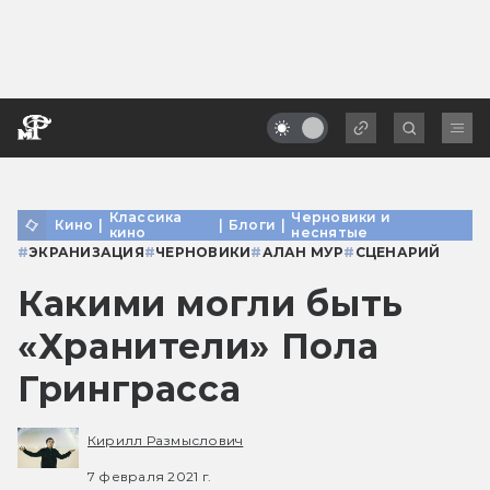
Классика
Черновики и
Кино
|
|
Блоги
|
кино
неснятые
#
ЭКРАНИЗАЦИЯ
#
ЧЕРНОВИКИ
#
АЛАН МУР
#
СЦЕНАРИЙ
Какими могли быть
«Хранители» Пола
Гринграсса
Кирилл Размыслович
7 февраля 2021 г.