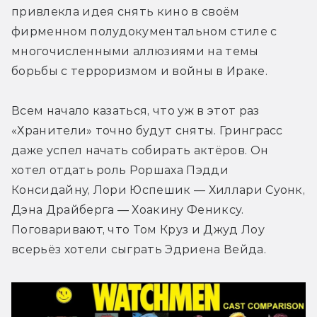
привлекла идея снять кино в своём 
фирменном полудокументальном стиле с 
многочисленными аллюзиями на темы 
борьбы с терроризмом и войны в Ираке.
Всем начало казаться, что уж в этот раз 
«Хранители» точно будут сняты. Гринграсс 
даже успел начать собирать актёров. Он 
хотел отдать роль Роршаха Пэдди 
Консидайну, Лори Юспешик — Хиллари Суонк, 
Дэна Драйберга — Хоакину Фениксу. 
Поговаривают, что Том Круз и Джуд Лоу 
всерьёз хотели сыграть Эдриена Вейда.