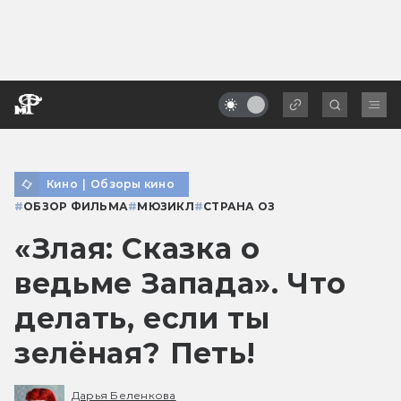
Кино
|
Обзоры кино
#
ОБЗОР ФИЛЬМА
#
МЮЗИКЛ
#
СТРАНА ОЗ
«Злая: Сказка о
ведьме Запада». Что
делать, если ты
зелёная? Петь!
Дарья Беленкова