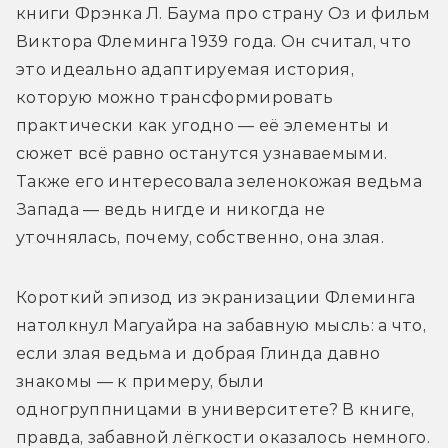
книги Фрэнка Л. Баума про страну Оз и фильм 
Виктора Флеминга 1939 года. Он считал, что 
это идеально адаптируемая история, 
которую можно трансформировать 
практически как угодно 
—
 её элементы и 
сюжет всё равно останутся узнаваемыми. 
Также его интересовала зеленокожая ведьма 
Запада — ведь нигде и никогда не 
уточнялась, почему, собственно, она злая. 
Короткий эпизод из экранизации Флеминга 
натолкнул Магуайра на забавную мысль: а что, 
если злая ведьма и добрая Глинда давно 
знакомы 
—
 к примеру, были 
одногруппницами в университете? В книге, 
правда, забавной лёгкости оказалось немного. 