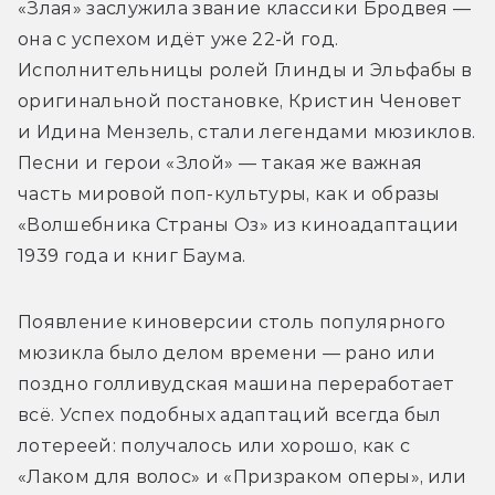
«Злая» заслужила звание классики Бродвея 
— 
она 
с успехом идёт уже 22-й год. 
Исполнительницы ролей Глинды и Эльфабы в 
оригинальной постановке, Кристин Ченовет 
и Идина Мензель, стали легендами мюзиклов. 
Песни и герои «Злой» 
—
 такая же важная 
часть мировой поп-культуры, как и образы 
«Волшебника Страны Оз» из киноадаптации 
1939 года и книг Баума.
Появление киноверсии столь популярного 
мюзикла было делом времени 
— 
рано или 
поздно голливудская машина переработает 
всё. Успех подобных адаптаций всегда был 
лотереей: получалось или хорошо, как с 
«Лаком для волос» и «Призраком оперы», или 