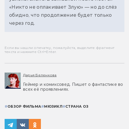
«Никто не оплакивает Злую» 
— 
но до слёз 
обидно, что продолжение будет только 
через год.
Если вы нашли опечатку, пожалуйста, выделите фрагмент
текста и нажмите Ctrl+Enter.
Дарья Беленкова
Геймер и комиксовед. Пишет о фантастике во
всех её проявлениях.
#
ОБЗОР ФИЛЬМА
#
МЮЗИКЛ
#
СТРАНА ОЗ