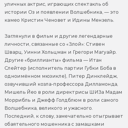
уличных актрис, играющих спектакль об 
истории Оз и появлении Волшебника, — это 
камео Кристин Ченовет и Идины Мензель. 
Заглянули в фильм и другие легендарные 
личности, связанные со «Злой»: Стивен 
Шварц, Уинни Хольцман и Грегори Магуайр. 
Другие «бриллианты» фильма — Итан 
Слейтер (исполнитель партии Губки Боба в 
одноимённом мюзикле), Питер Динклейдж, 
озвучивший козла-профессора Дилламонда, 
Мишель Йео в роли директрисы ШИЗа Мадам 
Моррибль и Джефф Голдблюм в роли самого 
Волшебника, великого и ужасного. 
Последний, к слову, замечательно отыгрывает 
обаятельного мошенника с замашками 