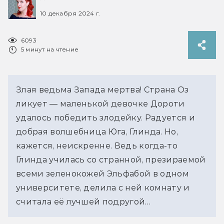
10 декабря 2024 г.
6093
5 минут на чтение
Злая ведьма Запада мертва! Страна Оз 
ликует — маленькой девочке Дороти 
удалось победить злодейку. Радуется и 
добрая волшебница Юга, Глинда. Но, 
кажется, неискренне. Ведь когда-то 
Глинда училась со странной, презираемой 
всеми зеленокожей Эльфабой в одном 
университете, делила с ней комнату и 
считала её лучшей подругой…