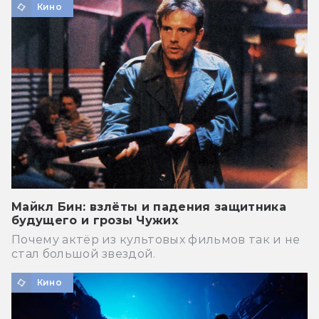
Кино
Майкл Бин: взлёты и падения защитника
будущего и грозы Чужих
Почему актёр из культовых фильмов так и не
стал большой звездой.
Кино