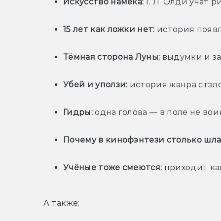
Искусство намёка:
 Г. Л. Олди учат 
15 лет как ложки нет:
 история появ
Тёмная сторона Луны:
 выдумки и з
Убей и уползи:
 история жанра стэл
Гидры:
 одна голова — в поле не вои
Почему в кинофэнтези столько шла
Учёные тоже смеются:
 приходит ка
А также: