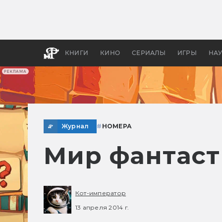
Какие
авгус
апока
детск
КНИГИ
КИНО
СЕРИАЛЫ
ИГРЫ
НА
РЕКЛАМА
Журнал
#
НОМЕРА
Мир фантаст
Кот-император
13 апреля 2014 г.