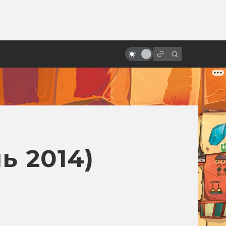
ы»:
ыло
Студия Gainax: история одной
легенды
ь 2014)