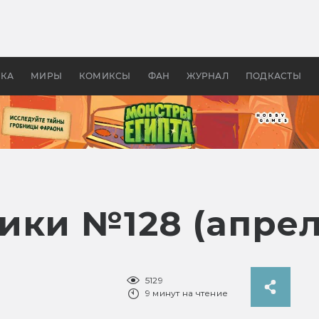
 фильмы смотреть в
Как создавались «Страшил
те 2026? В мире —
фильм, без которого не б
липсис, в России —
бы «Властелина колец»
ие комедии
УКА
МИРЫ
КОМИКСЫ
ФАН
ЖУРНАЛ
ПОДКАСТЫ
ики №128 (апрел
5129
9 минут на чтение