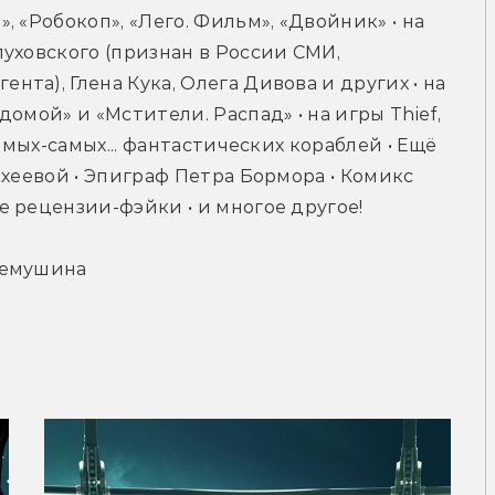
 «Робокоп», «Лего. Фильм», «Двойник» • на 
уховского (признан в России СМИ, 
а), Глена Кука, Олега Дивова и других • на 
омой» и «Мстители. Распад» • на игры Thief, 
амых-самых... фантастических кораблей • Ещё 
хеевой • Эпиграф Петра Бормора • Комикс 
 рецензии-фэйки • и многое другое!
Семушина