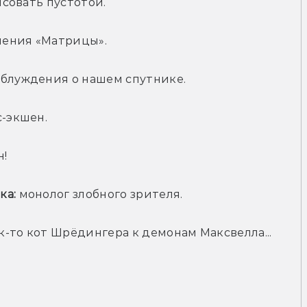
рисовать пустотой.
ления «Матрицы».
аблуждения о нашем спутнике.
с-экшен.
н!
ка:
 монолог злобного зрителя.
к-то кот Шрёдингера к демонам Максвелла...