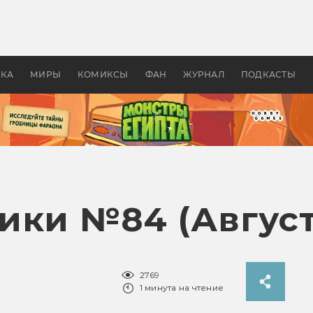
 фильмы смотреть в
Как создавались «Страшил
те 2026? В мире —
фильм, без которого не б
липсис, в России —
бы «Властелина колец»
ие комедии
УКА
МИРЫ
КОМИКСЫ
ФАН
ЖУРНАЛ
ПОДКАСТЫ
ики №84 (Август
2769
1 минута на чтение