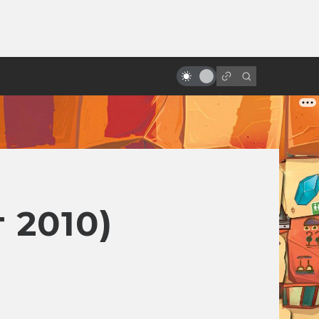
ы»:
ыло
Какими могли быть «Хранители»
от Терри Гиллиама
 2010)