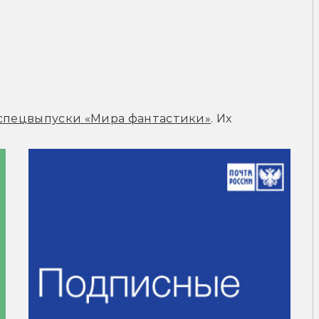
спецвыпуски «Мира фантастики»
. Их