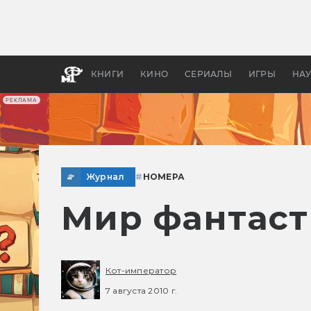
Какие
авгус
апока
детск
КНИГИ
КИНО
СЕРИАЛЫ
ИГРЫ
НА
РЕКЛАМА
Журнал
#
НОМЕРА
Мир фантаст
Кот-император
7 августа 2010 г.