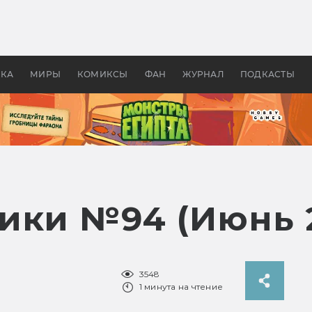
 фильмы смотреть в
Как создавались «Страшил
те 2026? В мире —
фильм, без которого не б
липсис, в России —
бы «Властелина колец»
ие комедии
УКА
МИРЫ
КОМИКСЫ
ФАН
ЖУРНАЛ
ПОДКАСТЫ
ики №94 (Июнь 2
3548
1 минута на чтение