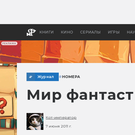
Какие
авгус
апока
детск
КНИГИ
КИНО
СЕРИАЛЫ
ИГРЫ
НА
РЕКЛАМА
Журнал
#
НОМЕРА
Мир фантаст
Кот-император
7 июня 2011 г.