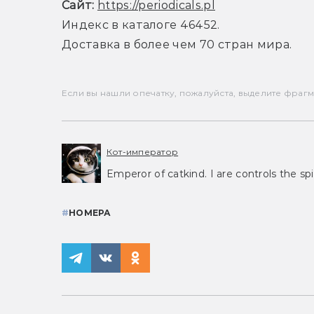
Сайт:
https://periodicals.pl
Индекс в каталоге 46452.
Доставка в более чем 70 стран мира.
Если вы нашли опечатку, пожалуйста, выделите фрагмен
Кот-император
Emperor of catkind. I are controls the spi
#
НОМЕРА