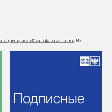
спецвыпуски «Мира фантастики»
. Их