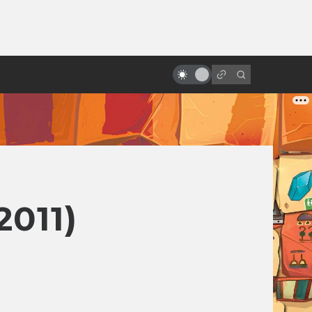
ы»:
«Назад в будущее» vs реальный
ыло
2015 год: где моя летающая
доска?
011)