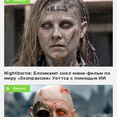
Nightborne: Бломкамп снял мини-фильм по
миру «Эхопраксии» Уоттса с помощью ИИ
Видео