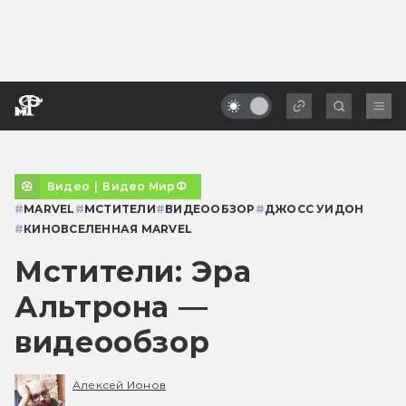
Видео
|
Видео МирФ
#
MARVEL
#
МСТИТЕЛИ
#
ВИДЕООБЗОР
#
ДЖОСС УИДОН
#
КИНОВСЕЛЕННАЯ MARVEL
Мстители: Эра
Альтрона —
видеообзор
Алексей Ионов