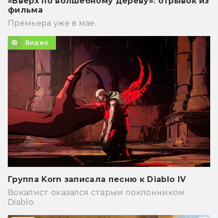
«Вверх по волшебному дереву»: отрывок из
фильма
Премьера уже в мае.
Видео
Группа Korn записала песню к Diablo IV
Вокалист оказался старым поклонником
Diablo.