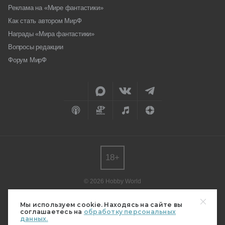
Реклама на «Мире фантастики»
Как стать автором МирФ
Награды «Мира фантастики»
Вопросы редакции
Форум МирФ
18+
© 2026 Hobby World
Любое использование материалов допускается только с согласия
редакции.
Мы используем cookie. Находясь на сайте вы
соглашаетесь на
обработку персональных
Мнение авторов может не совпадать с мнением редакции.
данных.
Свидетельство о регистрации СМИ серия Эл № ФС77-82485