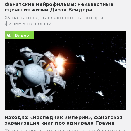
Фанатские нейрофильмы: неизвестные
сцены из жизни Дарта Вейдера
Фанаты представляют сцены, которые в
фильмы не вошли.
Видео
Находка: «Наследник империи», фанатская
экранизация книг про адмирала Трауна
Фанаты сняли экранизацию главной книги по