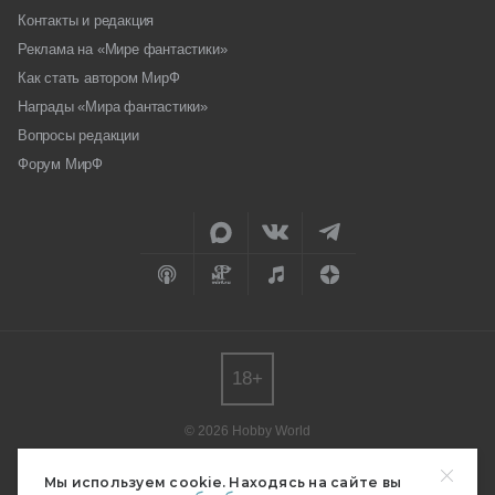
Контакты и редакция
Реклама на «Мире фантастики»
Как стать автором МирФ
Награды «Мира фантастики»
Вопросы редакции
Форум МирФ
18+
© 2026 Hobby World
Любое использование материалов допускается только с согласия
редакции.
Мы используем cookie. Находясь на сайте вы