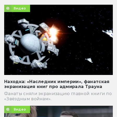
Видео
Находка: «Наследник империи», фанатская
экранизация книг про адмирала Трауна
Фанаты сняли экранизацию главной книги по
«Звёздным войнам».
Видео