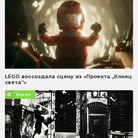
LEGO воссоздала сцену из «Проекта „Конец
света“»
Видео