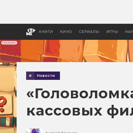
Как с
фильм
бы «В
КНИГИ
КИНО
СЕРИАЛЫ
ИГРЫ
НА
РЕКЛАМА
Новости
«Головоломка
кассовых фи
Андрей Квасков