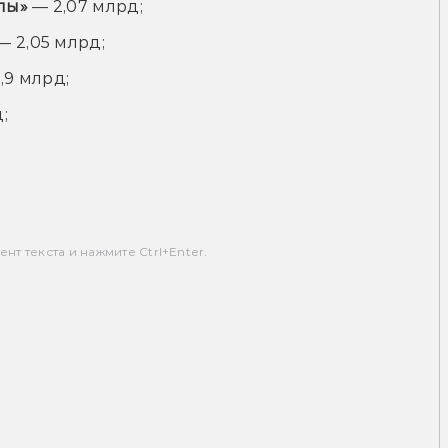
лы»
— 2,07 млрд;
— 2,05 млрд;
,9 млрд;
;
т текста и нажмите Ctrl+Enter.