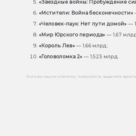
«Звездные войны: Пробуждение си
«Мстители: Война бесконечности»
«Человек-паук: Нет пути домой»
— 1
«Мир Юрского периода»
— 1,67 млрд
«Король Лев»
— 1,66 млрд;
«Головоломка 2»
— 1,523 млрд.
Если вы нашли опечатку, пожалуйста, выделите фрагмен