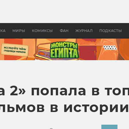
оздавались «Страшилы»:
«Одиссея» Нолана: что эт
, без которого не было
фильм сделал с Гомером и
ластелина колец»
Древней Грецией
УКА
МИРЫ
КОМИКСЫ
ФАН
ЖУРНАЛ
ПОДКАСТЫ
 2» попала в то
льмов в истори