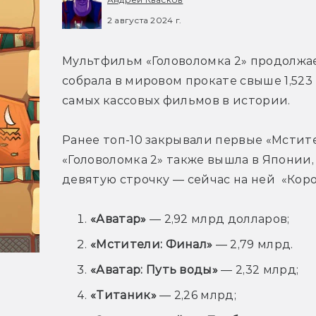
2 августа 2024 г.
Мультфильм 
«Головоломка 2» продолжае
собрала в мировом прокате свыше 1,523 
самых кассовых фильмов в истории.
Ранее топ-10 закрывали первые 
«Мстите
«Головоломка 2» также вышла в Японии,
девятую строчку 
— сейчас на ней 
«Коро
«Аватар»
— 2,92 млрд долларов;
«Мстители: Финал»
— 2,79 млрд.
«Аватар: Путь воды»
— 2,32 млрд;
«Титаник»
— 2,26 млрд;