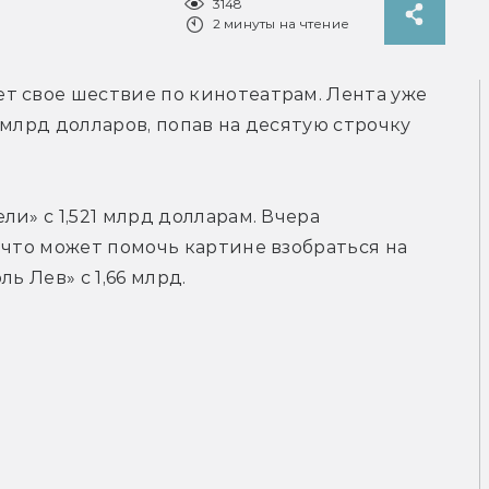
3148
2 минуты на чтение
т свое шествие по кинотеатрам. Лента уже 
млрд долларов, попав на десятую строчку 
ли» с 1,521 млрд долларам. Вчера
 что может помочь картине взобраться на 
ль Лев» с 1,66 млрд.