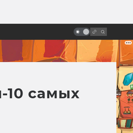
от
Приквелы «Звёздных войн»
заслуживают больше любви
п-10 самых
и