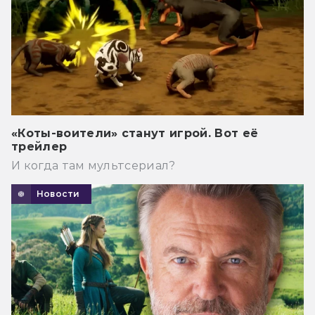
«Коты-воители» станут игрой. Вот её
трейлер
И когда там мультсериал?
Новости