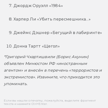
Джордж Оруэлл «1984»
Харпер Ли «Убить пересмешника…» 
Джеймс Дэшнер «Бегущий в лабиринте»
Донна Тартт «Щегол»
*Григорий Чхартишвили (Борис Акунин) 
объявлен Минюстом РФ «иностранным 
агентом» и внесён в перечень «террористов и 
экстремистов». Извините, что приходится это 
упоминать.
Если вы нашли опечатку, пожалуйста, выделите фрагмент
текста и нажмите Ctrl+Enter.