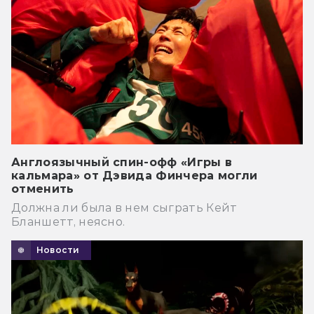
Англоязычный спин-офф «Игры в
кальмара» от Дэвида Финчера могли
отменить
Должна ли была в нем сыграть Кейт
Бланшетт, неясно.
Новости