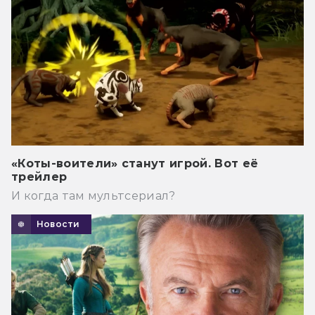
«Коты-воители» станут игрой. Вот её
трейлер
И когда там мультсериал?
Новости