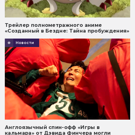
Трейлер полнометражного аниме
«Созданный в Бездне: Тайна пробуждения»
Новости
Англоязычный спин-офф «Игры в
кальмара» от Дэвида Финчера могли