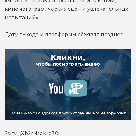
«много красивых персонажей и локаций, 
кинематографических сцен и увлекательных 
испытаний».
Дату выхода и платформы объявят позднее.
Кликни,
чтобы посмотреть видео
Почему-то с IP адресов других стран ничего не тормозит
?si=v_jXb2rNsqkre70i