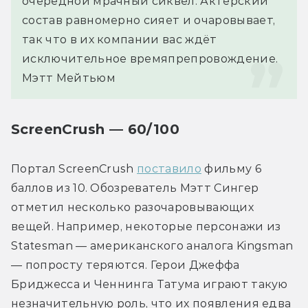
очередной мрачный сиквел. Актёрский 
состав равномерно сияет и очаровывает, 
так что в их компании вас ждёт 
исключительное времяпрепровождение.
Мэтт Мейтьюм
ScreenCrush — 60/100
Портал ScreenCrush 
поставило
 фильму 6 
баллов из 10. Обозреватель Мэтт Сингер 
отметил несколько разочаровывающих 
вещей. Например, некоторые персонажи из 
Statesman — американского аналога Kingsman 
— попросту теряются. Герои Джеффа 
Бриджесса и Ченнинга Татума играют такую 
незначительную роль, что их появления едва 