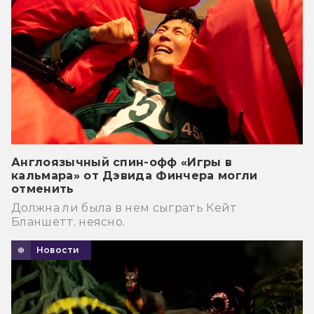
Англоязычный спин-офф «Игры в
кальмара» от Дэвида Финчера могли
отменить
Должна ли была в нем сыграть Кейт
Бланшетт, неясно.
Новости