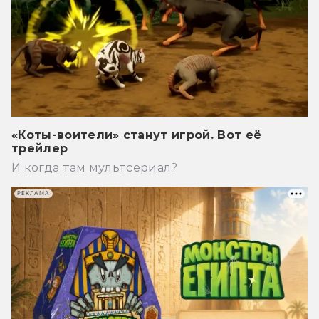
«Коты-воители» станут игрой. Вот её
трейлер
И когда там мультсериал?
РЕКЛАМА