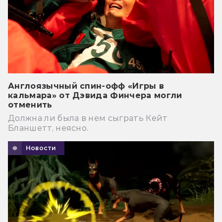
Англоязычный спин-офф «Игры в
кальмара» от Дэвида Финчера могли
отменить
Должна ли была в нем сыграть Кейт
Бланшетт, неясно.
Новости