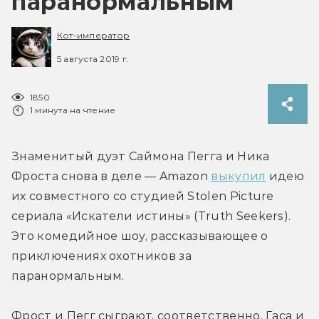
паранормальным
Кот-император
5 августа 2019 г.
1850
1 минута на чтение
Знаменитый дуэт Саймона Пегга и Ника 
Фроста снова в деле — Amazon 
выкупил
 идею 
их совместного со студией Stolen Picture 
сериала «Искатели истины» (Truth Seekers). 
Это комедийное шоу, рассказывающее о 
приключениях охотников за 
паранормальным.
Фрост и Пегг сыграют, соответственно, Гаса и 