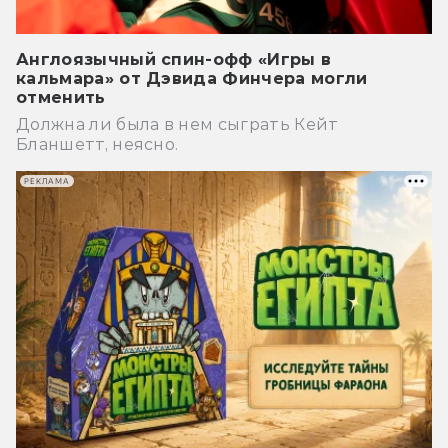
Англоязычный спин-офф «Игры в
кальмара» от Дэвида Финчера могли
отменить
Должна ли была в нем сыграть Кейт
Бланшетт, неясно.
РЕКЛАМА