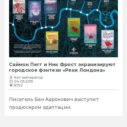
Саймон Пегг и Ник Фрост экранизируют
городское фэнтези «Реки Лондона»
Кот-император
04.05.2019
8792
Писатель Бен Ааронович выступит 
продюсером адаптации.