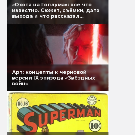
«Охота на Голлума»: всё что
известно. Сюжет, съёмки, дата
выхода и что рассказал
Гэндальф
Арт: концепты к черновой
версии IX эпизода «Звёздных
войн»