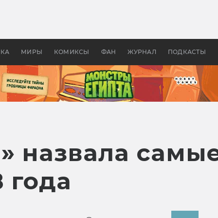
 фильмы смотреть в
Как создавались «Страшил
те 2026? В мире —
фильм, без которого не б
липсис, в России —
бы «Властелина колец»
ие комедии
УКА
МИРЫ
КОМИКСЫ
ФАН
ЖУРНАЛ
ПОДКАСТЫ
» назвала самы
 года