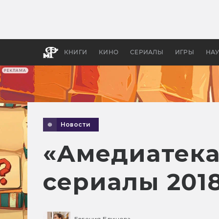
Какие
авгус
апока
детск
КНИГИ
КИНО
СЕРИАЛЫ
ИГРЫ
НА
РЕКЛАМА
Новости
«Амедиатека
сериалы 2018
Евгения Блинова