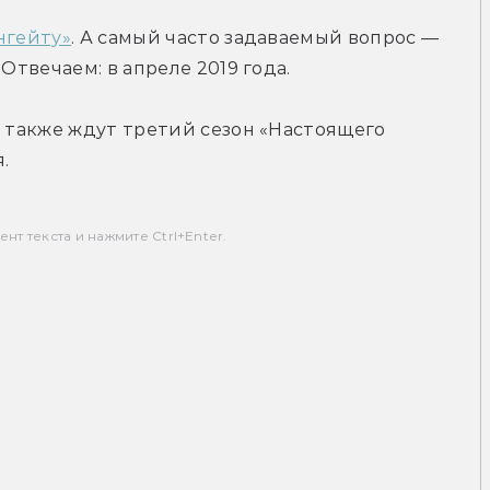
нгейту»
. А самый часто задаваемый вопрос — 
Отвечаем: в апреле 2019 года.
и также ждут третий сезон «Настоящего 
.
т текста и нажмите Ctrl+Enter.