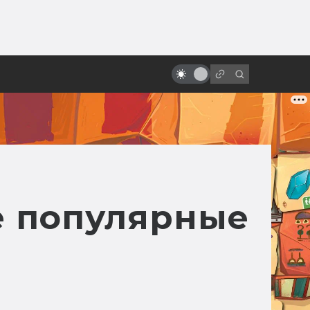
ы»:
«Космическая одиссея 2001
ыло
года»: что с нами сделал этот
фильм за 50 лет
е популярные