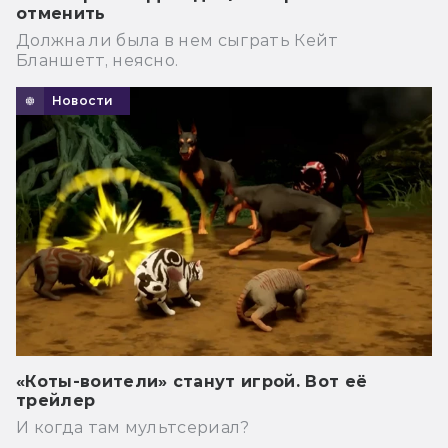
отменить
Должна ли была в нем сыграть Кейт
Бланшетт, неясно.
Новости
«Коты-воители» станут игрой. Вот её
трейлер
И когда там мультсериал?