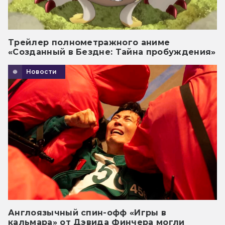
Трейлер полнометражного аниме
«Созданный в Бездне: Тайна пробуждения»
Новости
Англоязычный спин-офф «Игры в
кальмара» от Дэвида Финчера могли