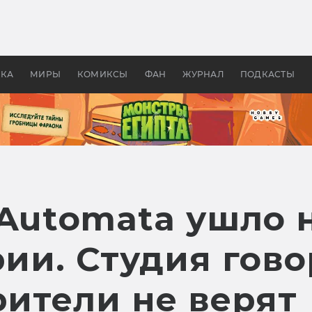
 фильмы смотреть в
Как создавались «Страшил
те 2026? В мире —
фильм, без которого не б
липсис, в России —
бы «Властелина колец»
ие комедии
УКА
МИРЫ
КОМИКСЫ
ФАН
ЖУРНАЛ
ПОДКАСТЫ
 Automata ушло 
рии. Студия гово
рители не верят