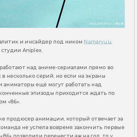
алитик и инсайдер под ником 
Namaryuu
, 
студии Aniplex.
работают над аниме-сериалами прямо во 
 в несколько серий, но если на экраны 
и аниматоры ещё могут работать над 
законченные эпизоды приходится ждать по 
ом «86».
 же продюсер анимации, который отвечает за 
оманда не успела вовремя закончить первые 
«86» позволили перенести аж на год, то у 