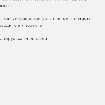
было.
— лишь оправдание (хотя и он мог повлиять 
ководителях проекта.
ланируется 24 эпизода.