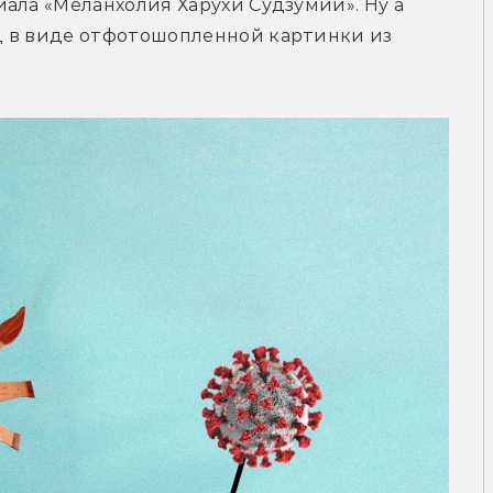
ала «Меланхолия Харухи Судзумии». Ну а 
 в виде отфотошопленной картинки из 