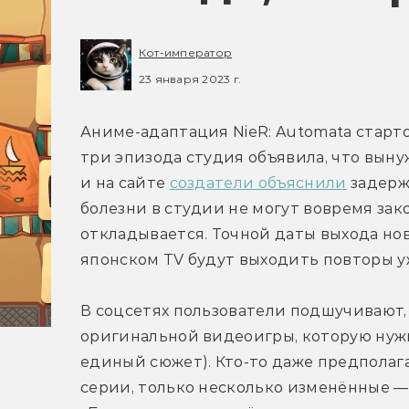
Кот-император
23 января 2023 г.
Аниме-адаптация NieR: Automata стартов
три эпизода студия объявила, что выну
и на сайте 
создатели объяснили
 задерж
болезни в студии не могут вовремя зак
откладывается. Точной даты выхода новы
японском TV будут выходить повторы у
В соцсетях пользователи подшучивают,
оригинальной видеоигры, которую нужн
единый сюжет). Кто-то даже предполага
серии, только несколько изменённые — 