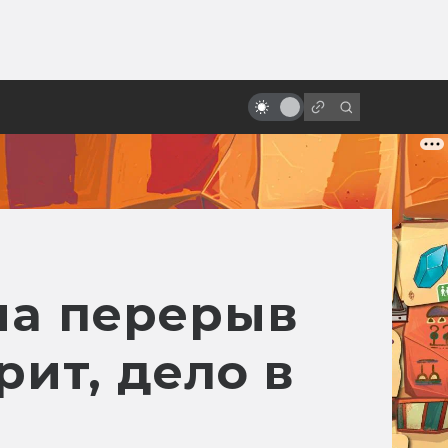
ы»:
«V значит вендетта». Как
ыло
создавался бунтарский фильм
про идею под маской
на перерыв
рит, дело в