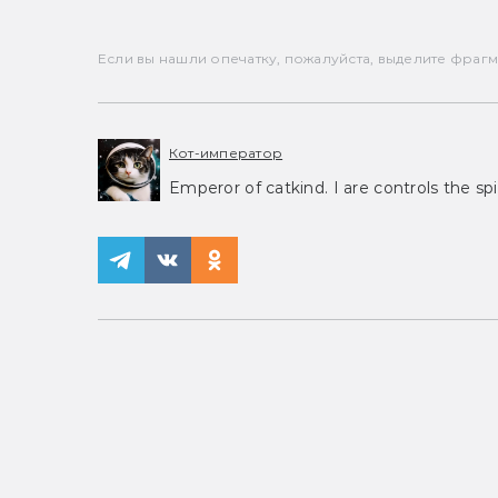
Если вы нашли опечатку, пожалуйста, выделите фрагмен
Кот-император
Emperor of catkind. I are controls the spi