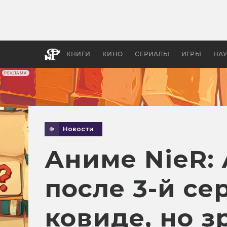
Какие
авгус
апока
детск
КНИГИ
КИНО
СЕРИАЛЫ
ИГРЫ
НА
РЕКЛАМА
Новости
Аниме NieR:
после 3-й се
ковиде, но з